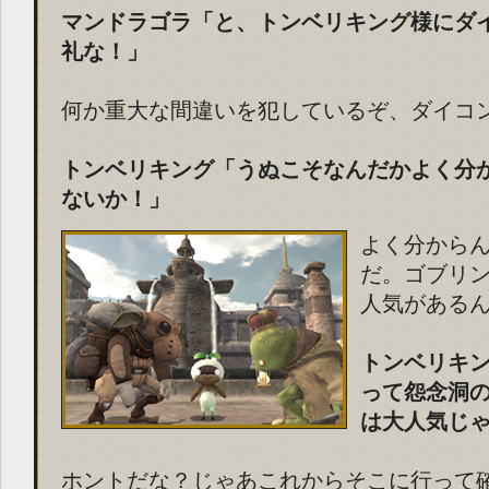
マンドラゴラ「と、トンベリキング様にダ
礼な！」
何か重大な間違いを犯しているぞ、ダイコ
トンベリキング「うぬこそなんだかよく分
ないか！」
よく分から
だ。ゴブリ
人気がある
トンベリキ
って怨念洞
は大人気じ
ホントだな？じゃあこれからそこに行って