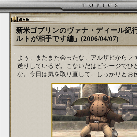
新米ゴブリンのヴァナ・ディール紀
ルトが相手です編」(2006/04/07)
よぅ。またまた会ったな。アルザビからフ
送りしているぞ。こないだはビシージでひ
な。今日は気を取り直して、しっかりとお