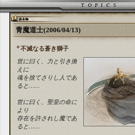
青魔道士(2006/04/13)
不滅なる蒼き獅子
世に曰く、力と引き換
えに
魂を捨てさりし人であ
ると……
世に曰く、聖皇の命に
より
存在を許されし魔であ
ると……