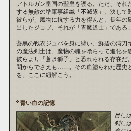
アトルガン皇国の聖皇を護る。ただ、それ
する無敵の準軍事組織「不滅隊」。決して
彼らが、魔物に抗する力を得んと、長年の
出したジョブ、それが「青魔道士」である
蒼黒の戦衣ジュバを身に纏い、鮮碧の湾刀
の魔法剣士は、魔物の魂を喰らって進化を
彼らより「蒼き獅子」と恐れられる存在だ
間からでさえも……。その血塗られた歴史
を、ここに紐解こう。
青い血の記憶
目に
剣に