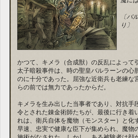
魔に
〔バ
り〕
かつて、キメラ（合成獣）の反乱によって
太子暗殺事件は、時の聖皇バルラーンの心
のに十分であった。屈強な近衛兵も老練な
らの前では無力であったからだ。
キメラを生み出した当事者であり、対抗手
令とされた錬金術師たちが、最後に行き着
れは、衛兵自体を魔物（モンスター）と化
早速、忠実で健康な臣下が集められ、魔物
施術がなされた。しかし、ある被験者は顔