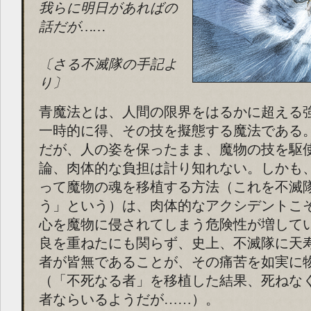
我らに明日があればの
話だが……
〔さる不滅隊の手記よ
り〕
青魔法とは、人間の限界をはるかに超える
一時的に得、その技を擬態する魔法である
だが、人の姿を保ったまま、魔物の技を駆
論、肉体的な負担は計り知れない。しかも
って魔物の魂を移植する方法（これを不滅
う」という）は、肉体的なアクシデントこ
心を魔物に侵されてしまう危険性が増して
良を重ねたにも関らず、史上、不滅隊に天
者が皆無であることが、その痛苦を如実に
（「不死なる者」を移植した結果、死ねな
者ならいるようだが……）。