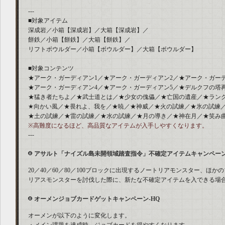
---
■対象アイテム
深成岩／小箱【深成岩】／大箱【深成岩】／
餅鉄／小箱【餅鉄】／大箱【餅鉄】／
リフトボウルダー／小箱【ボウルダー】／大箱【ボウルダー】
■対象コンテンツ
★アーク・ガーディアン1／★アーク・ガーディアン2／★アーク・ガー
★アーク・ガーディアン4／★アーク・ガーディアン5／★デルクフの塔
★猛き者たちよ／★武士道とは／★少女の傀儡／★亡国の遺産／★ランク
★向かい風／★畏れよ、我を／★暁／★神威／★火の試練／★氷の試練
★土の試練／★雷の試練／★水の試練／★月の導き／★神在月／★笑み
※高難度になるほど、高品質なアイテムが入手しやすくなります。
---
アサルト「ナイズル島未開領域踏査指令」不確定アイテムキャンペー
20／40／60／80／100ブロックに出現するノートリアモンスター、ほ
リアスモンスターを討伐した際に、新たな不確定アイテムを入できる場
オーメンジョブカードゲットキャンペーン-HQ
オーメンが以下のように変化します。