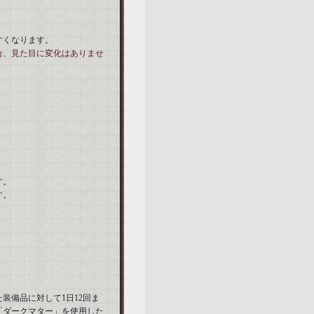
すくなります。
合、見た目に変化はありませ
す。
す。
装備品に対して1日12回ま
「ダークマター」を使用した