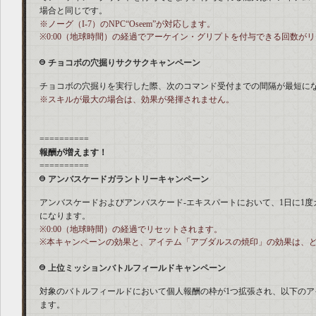
場合と同じです。
※ノーグ（I-7）のNPC“Oseem”が対応します。
※0:00（地球時間）の経過でアーケイン・グリプトを付与できる回数が
チョコボの穴掘りサクサクキャンペーン
チョコボの穴掘りを実行した際、次のコマンド受付までの間隔が最短に
※スキルが最大の場合は、効果が発揮されません。
==========
報酬が増えます！
==========
アンバスケードガラントリーキャンペーン
アンバスケードおよびアンバスケード-エキスパートにおいて、1日に1度
になります。
※0:00（地球時間）の経過でリセットされます。
※本キャンペーンの効果と、アイテム「アブダルスの焼印」の効果は、
上位ミッションバトルフィールドキャンペーン
対象のバトルフィールドにおいて個人報酬の枠が1つ拡張され、以下のア
ます。