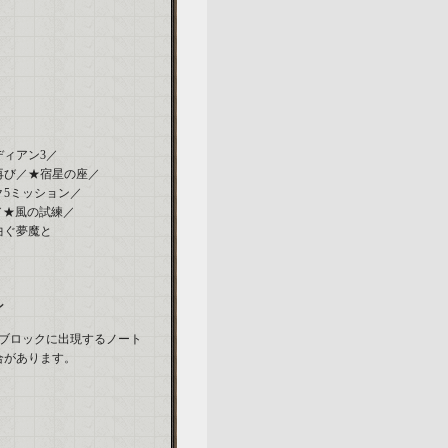
ディアン3／
再び／★宿星の座／
5ミッション／
／★風の試練／
曲ぐ夢魔と
ン
かのブロックに出現するノート
合があります。