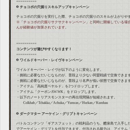
==========
チョコボの穴掘りスキルアップキャンペーン
チョコボの穴掘りを実行した際、チョコボの穴掘りのスキルが上がりや
※「チョコボの穴掘りサクサクキャンペーン」と同時に開催している場
んが経験値が加算されています。
==========
コンテンツが遊びやすくなります！
==========
ワイルドキーパー・レイヴキャンペーン
ワイルドキーパー・レイヴが以下のように変化します。
・挑戦に必要なだいじなものが、普段より少ない同盟戦績で交換できま
・挑戦に必要なだいじなものが、普段より名声が低い状態で交換できま
・アイテム「高純度ベヤルド」を2つドロップします。
・アイテム「クーポンAW-WK」をドロップします。
・以下のノートリアスモンスターの再出現間隔が短縮されます。
Colkhab／Tchakka／Achuka／Yumcax／Hurkan／Kumhau
ダークマター アーケイン・グリプトキャンペーン
バトルコンテンツ「ギアスフェット」の戦利品のうち、醴泉島で入手した
でアーケイン・グリプトを付与できます。付与される能力は、アイテム