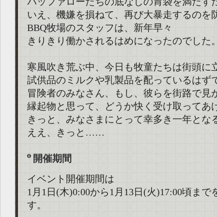
バッファローたちの底なしの胃袋を満たす
いえ、機嫌を損ねて、再び大暴走するのを
BBQ牧場のスタッフは、新年早々
きりきり働かされるはめになったのでした
寒風吹き荒ぶ中、今日も牧童たちは街頭に
試供品のミルクや乳製品を配っているはず
冒険者のみなさん、もし、彼らを街路で見
縁起物と思って、どうか快く受け取ってあ
きっと、みなさまにとって幸多き一年とな
ええ、きっと……
開催期間
イベント開催期間は
1月1日(木)0:00から1月13日(火)17:00
す。