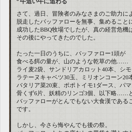
牛追い牛に追わる
さて、過日、冒険者のみなさまのご助力に
脱走したバッファローを無事、集めること
成功したBBQ牧場でしたが、真の経営危機
その後にやってきたのでした。
たった一日のうちに、バッファロー1頭が
食べる餌の量が、山のような乾草の他……
ライ麦2袋、サンドリアカロット40本、シモ
ラテーヌキャベツ30玉、ミリオンコーン20
バタリア菜20束、ポポトイモ1ダース、パマ
骨くず6片、妖精のリンゴ3個、以下略……
バッファローがとんでもない大食漢である
です。
しかし、今さら悔やんでも後の祭。