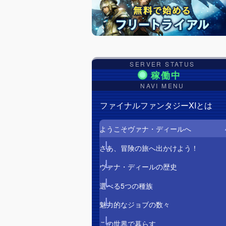
SERVER STATUS
NAVI MENU
ファイナルファンタジーXIとは
ようこそヴァナ・ディールへ
さあ、冒険の旅へ出かけよう！
ヴァナ・ディールの歴史
選べる5つの種族
魅力的なジョブの数々
この世界で暮らす