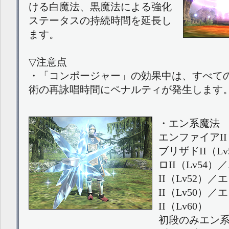
ける白魔法、黒魔法による強化
ステータスの持続時間を延長し
ます。
▽注意点
・「コンポージャー」の効果中は、すべて
術の再詠唱時間にペナルティが発生します
・エン系魔法
エンファイアII
ブリザドII（L
ロII（Lv54
II（Lv52）
II（Lv50）
II（Lv60）
初段のみエン