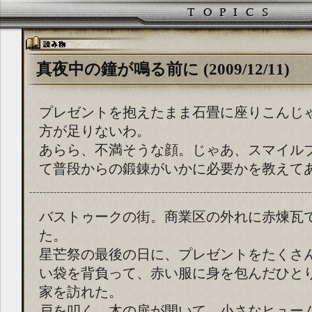
真夜中の鐘が鳴る前に (2009/12/11)
プレゼントを抱えたまま石畳に座りこんじ
方が足りないわ。
あらら、不満そうな顔。じゃあ、スマイル
て普段からの鍛錬がいかに必要かを教えて
バストゥークの街。商業区の外れに赤煉瓦
た。
星芒祭の最後の日に、プレゼントをたくさ
い袋を背負って、赤い服に身を包んだひと
家を訪れた。
戸を叩く。木の扉が開いて、小さなヒュー