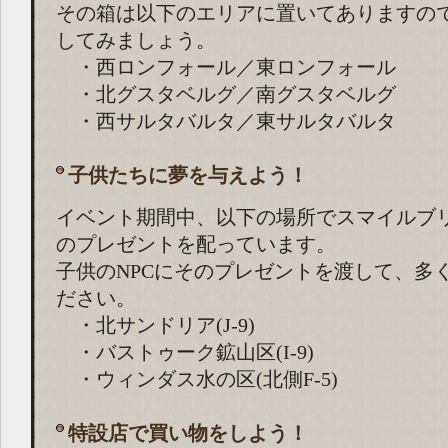
その箱は以下のエリアに置いてありますの
してみましょう。
・西ロンフォール／東ロンフォール
・北グスタベルグ／南グスタベルグ
・西サルタバルタ／東サルタバルタ
子供たちに夢を与えよう！
イベント期間中、以下の場所でスマイルブ
のプレゼントを配っています。
子供のNPCにそのプレゼントを渡して、多
ださい。
・北サンドリア(J-9)
・バストゥーク鉱山区(I-9)
・ウィンダス水の区(北側F-5)
特設店で買い物をしよう！