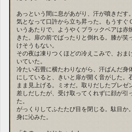
あっという間に息があがり、汗が噴きだす
気となって口許から立ち昇った。もうすぐ
いうあたりで、ようやくブラックベアは赤
きた。扉の前でばったりと倒れる。膝が笑
けそうもない。
その夜は凍りつくほどの冷えこみで、おま
いていた。
冷たい石畳に横たわりながら、汗ばんだ身
にしていると、きいと扉が開く音がした。
まま見上げる。ミオだ。取りだしたプレゼ
差しだしたが、受け取ってくれずに顔が引
た。
がっくりしてふたたび目を閉じる。駄目か
身に沁みた。