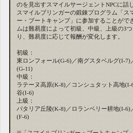
のを見出すスマイルサージェントNPCに話
スマイルブリンガーの鍛錬プログラム「ス
ー・ブートキャンプ」に参加することがで
ムは難易度によって初級、中級、上級の3
り、難易度に応じて報酬が変化します。
初級：
東ロンフォール(G-6)／南グスタベルグ(I-
(G-11)
中級：
ラテーヌ高原(K-8)／コンシュタット高地(I
谷(I-6)
上級：
バタリア丘陵(K-8)／ロランベリー耕地(I-
(F-6)
※「スマイルブリンガー・ブートキャンプ