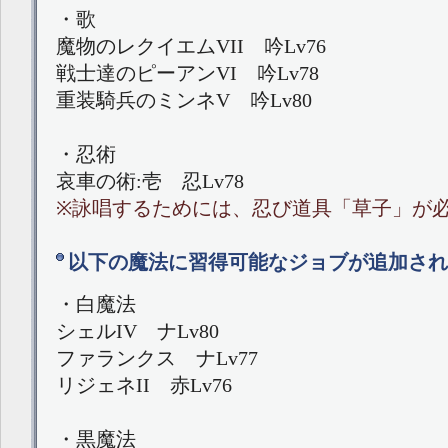
・歌
魔物のレクイエムVII 吟Lv76
戦士達のピーアンVI 吟Lv78
重装騎兵のミンネV 吟Lv80
・忍術
哀車の術:壱 忍Lv78
※詠唱するためには、忍び道具「草子」が
以下の魔法に習得可能なジョブが追加され
・白魔法
シェルIV ナLv80
ファランクス ナLv77
リジェネII 赤Lv76
・黒魔法