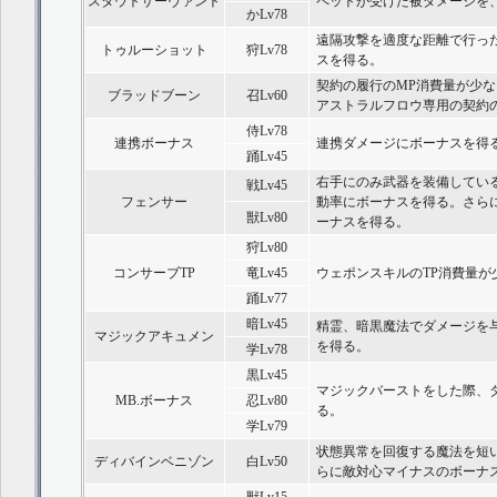
スタウトサーヴァント
ペットが受けた被ダメージを
かLv78
遠隔攻撃を適度な距離で行っ
トゥルーショット
狩Lv78
スを得る。
契約の履行のMP消費量が少
ブラッドブーン
召Lv60
アストラルフロウ専用の契約
侍Lv78
連携ボーナス
連携ダメージにボーナスを得
踊Lv45
右手にのみ武器を装備してい
戦Lv45
フェンサー
動率にボーナスを得る。さらに
獣Lv80
ーナスを得る。
狩Lv80
コンサーブTP
竜Lv45
ウェポンスキルのTP消費量が
踊Lv77
暗Lv45
精霊、暗黒魔法でダメージを与
マジックアキュメン
を得る。
学Lv78
黒Lv45
マジックバーストをした際、
MB.ボーナス
忍Lv80
る。
学Lv79
状態異常を回復する魔法を短
ディバインベニゾン
白Lv50
らに敵対心マイナスのボーナ