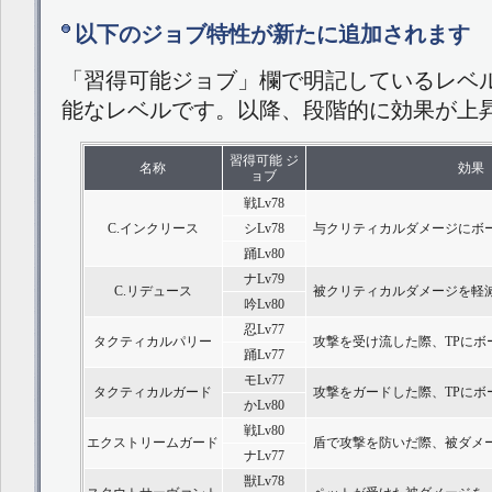
以下のジョブ特性が新たに追加されます
「習得可能ジョブ」欄で明記しているレベ
能なレベルです。以降、段階的に効果が上
習得可能 ジ
名称
効果
ョブ
戦Lv78
C.インクリース
シLv78
与クリティカルダメージにボ
踊Lv80
ナLv79
C.リデュース
被クリティカルダメージを軽
吟Lv80
忍Lv77
タクティカルパリー
攻撃を受け流した際、TPにボ
踊Lv77
モLv77
タクティカルガード
攻撃をガードした際、TPにボ
かLv80
戦Lv80
エクストリームガード
盾で攻撃を防いだ際、被ダメ
ナLv77
獣Lv78