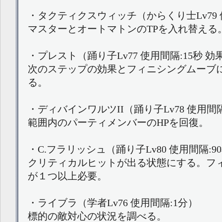
・タクティクスウィッチ（からくり士Lv79 
マスターとオートマトンのTPを入れ替える
・プレスト（踊り子Lv77 使用間隔:15秒 効
次のステップの効果とフィニシングムーブ
る。
・ディバインワルツII（踊り子Lv78 使用間隔
範囲内のパーティメンバーのHPを回復。
・C.フラリッシュ（踊り子Lv80 使用間隔:9
クリティカルヒットが出る状態にする。フ
が１つ以上必要。
・ライブラ（学者Lv76 使用間隔:1分）
標的の敵対心の状況を調べる。