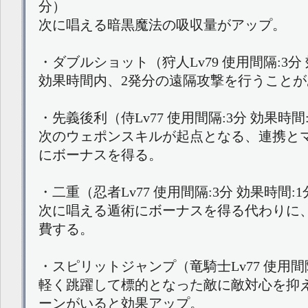
分）
次に唱える暗黒魔法の吸収量がアップ。
・ダブルショット（狩人Lv79 使用間隔:3分 
効果時間内、2発分の遠隔攻撃を行うことが
・先義後利（侍Lv77 使用間隔:3分 効果時間
次のウェポンスキルが起点となる、連携と
にボーナスを得る。
・二重（忍者Lv77 使用間隔:3分 効果時間:
次に唱える遁術にボーナスを得る代わりに
費する。
・スピリットジャンプ（竜騎士Lv77 使用間隔
軽く跳躍して標的となった敵に敵対心を抑
ーンがいると効果アップ。