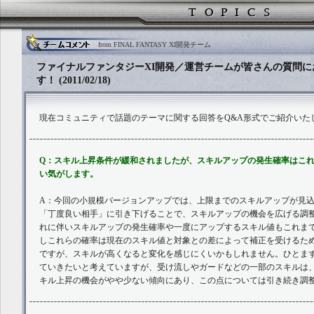
from FINAL FANTASY XI開発チーム
ファイナルファンタジーXI開発／運営チームが皆さんの質問に
す！ (2011/02/18)
現在コミュニティで話題のテーマに関する回答をQ&A形式でご紹介いた
Q：スキル上昇条件が緩和されましたが、スキルアップの発生確率はこ
い気がします。
A：今回の小規模バージョンアップでは、上限までのスキルアップが見
「丁度良い相手」に引き下げることで、スキルアップの機会を広げる調
れに伴いスキルアップの発生確率や一度にアップするスキル値もこれま
しこれらの確率は現在のスキル値と対象との差によって補正を受けるた
ですが、スキルが高くなると変化を感じにくいかもしれません。ひとま
ていきたいと考えていますが、受け流しやガードなどの一部のスキルは
キル上昇の機会がやや少ない傾向にあり、この点については引き続き調