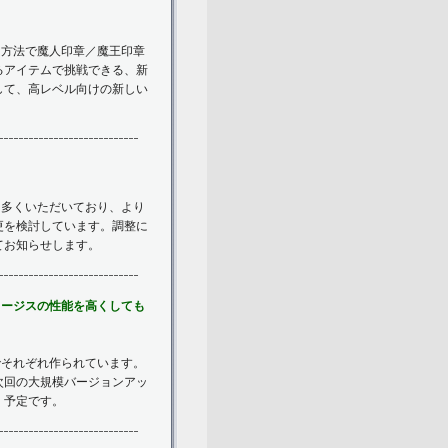
じ方法で魔人印章／魔王印章
るアイテムで挑戦できる、新
して、高レベル向けの新しい
を多くいただいており、より
更を検討しています。調整に
てお知らせします。
イージスの性能を高くしても
でそれぞれ作られています。
次回の大規模バージョンアッ
く予定です。