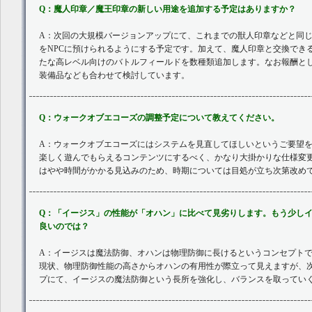
Q：魔人印章／魔王印章の新しい用途を追加する予定はありますか？
A：次回の大規模バージョンアップにて、これまでの獣人印章などと同
をNPCに預けられるようにする予定です。加えて、魔人印章と交換でき
たな高レベル向けのバトルフィールドを数種類追加します。なお報酬と
装備品なども合わせて検討しています。
Q：ウォークオブエコーズの調整予定について教えてください。
A：ウォークオブエコーズにはシステムを見直してほしいというご要望
楽しく遊んでもらえるコンテンツにするべく、かなり大掛かりな仕様変
はやや時間がかかる見込みのため、時期については目処が立ち次第改め
Q：「イージス」の性能が「オハン」に比べて見劣りします。もう少し
良いのでは？
A：イージスは魔法防御、オハンは物理防御に長けるというコンセプト
現状、物理防御性能の高さからオハンの有用性が際立って見えますが、
プにて、イージスの魔法防御という長所を強化し、バランスを取ってい