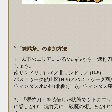
「練武祭」の参加方法
1、以下のエリアにいるMoogleから「燻竹
しょう。
南サンドリア(J-9)／北サンドリア (D-8)
バストゥーク鉱山区(H-9)／バストゥーク商業区
ウィンダス水の区(北側)(F-5)／ウィンダス森の
2、「燻竹刀」を装備した状態で以下のエリアに
に話しかけ、燻竹刀に「破魔の術」をかけ