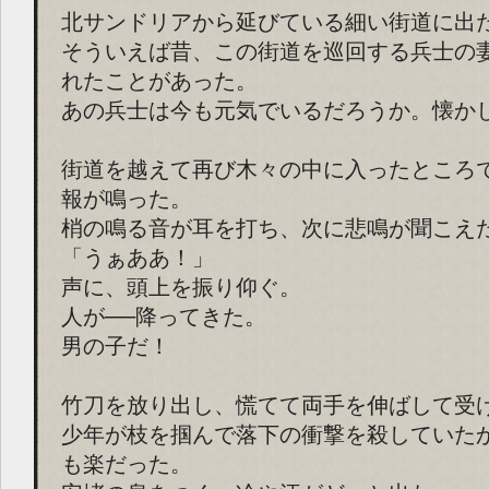
北サンドリアから延びている細い街道に出
そういえば昔、この街道を巡回する兵士の
れたことがあった。
あの兵士は今も元気でいるだろうか。懐か
街道を越えて再び木々の中に入ったところ
報が鳴った。
梢の鳴る音が耳を打ち、次に悲鳴が聞こえ
「うぁああ！」
声に、頭上を振り仰ぐ。
人が──降ってきた。
男の子だ！
竹刀を放り出し、慌てて両手を伸ばして受
少年が枝を掴んで落下の衝撃を殺していた
も楽だった。