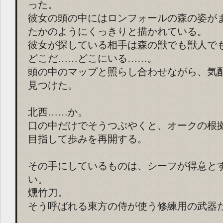
った。
彼女の頭の中にはロンフォールの森の姿が
たかのようにくっきりと描かれている。
彼女が探している相手は森の獣でも獣人で
どこだ……どこにいる……。
頭の中のマップと照らし合わせながら、気
見つけた。
北西……か。
口の中だけでそうつぶやくと、オークの根
目指して歩みを再開する。
その手にしているものは、シーフが得意と
い。
燻竹刀。
そう呼ばれる東方の侍が使う修練用の武器