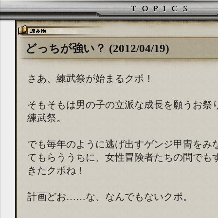
どっちが強い？ (2012/04/19)
さあ、練武祭が始まるクポ！
そもそもは男の子の立派な成長を願うお祭
練武祭。
でも毎年のように逃げ出すゲンジ甲冑をみ
てもらううちに、女性冒険者たちの間でも
きたクポね！
計画どお……な、なんでもないクポ。