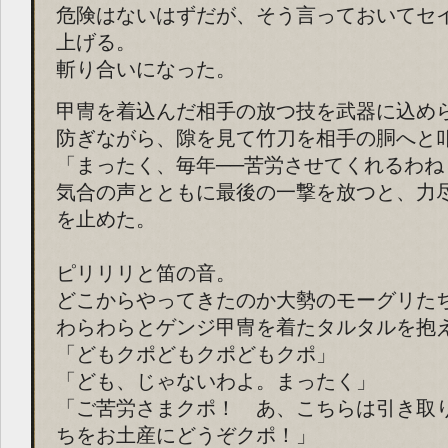
危険はないはずだが、そう言っておいてセ
上げる。
斬り合いになった。
甲冑を着込んだ相手の放つ技を武器に込め
防ぎながら、隙を見て竹刀を相手の胴へと
「まったく、毎年──苦労させてくれるわね
気合の声とともに最後の一撃を放つと、力
を止めた。
ピリリリと笛の音。
どこからやってきたのか大勢のモーグリた
わらわらとゲンジ甲冑を着たタルタルを抱
「どもクポどもクポどもクポ」
「ども、じゃないわよ。まったく」
「ご苦労さまクポ！ あ、こちらは引き取
ちをお土産にどうぞクポ！」