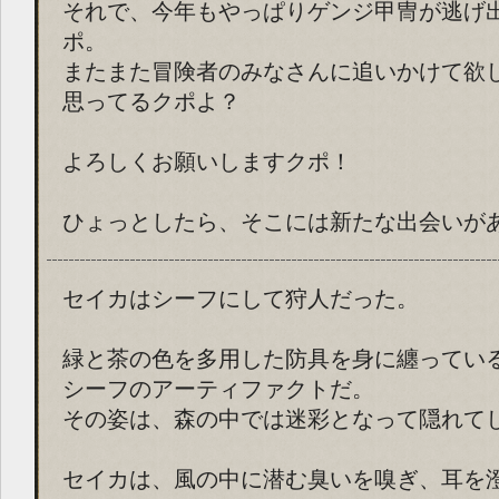
それで、今年もやっぱりゲンジ甲冑が逃げ
ポ。
またまた冒険者のみなさんに追いかけて欲
思ってるクポよ？
よろしくお願いしますクポ！
ひょっとしたら、そこには新たな出会いが
セイカはシーフにして狩人だった。
緑と茶の色を多用した防具を身に纏ってい
シーフのアーティファクトだ。
その姿は、森の中では迷彩となって隠れて
セイカは、風の中に潜む臭いを嗅ぎ、耳を