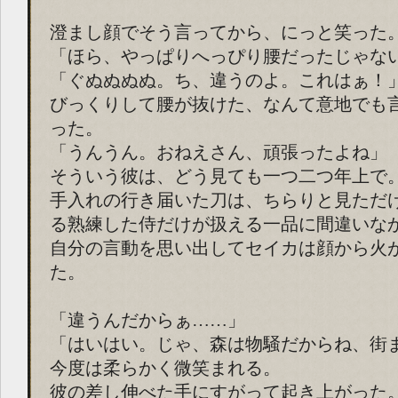
澄まし顔でそう言ってから、にっと笑った
「ほら、やっぱりへっぴり腰だったじゃな
「ぐぬぬぬぬ。ち、違うのよ。これはぁ！
びっくりして腰が抜けた、なんて意地でも
った。
「うんうん。おねえさん、頑張ったよね」
そういう彼は、どう見ても一つ二つ年上で
手入れの行き届いた刀は、ちらりと見ただ
る熟練した侍だけが扱える一品に間違いな
自分の言動を思い出してセイカは顔から火
た。
「違うんだからぁ……」
「はいはい。じゃ、森は物騒だからね、街
今度は柔らかく微笑まれる。
彼の差し伸べた手にすがって起き上がった