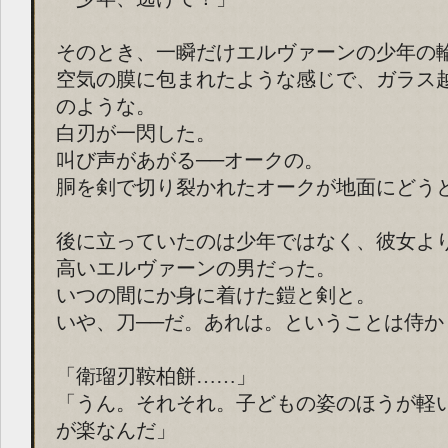
そのとき、一瞬だけエルヴァーンの少年の
空気の膜に包まれたような感じで、ガラス
のような。
白刃が一閃した。
叫び声があがる──オークの。
胴を剣で切り裂かれたオークが地面にどう
後に立っていたのは少年ではなく、彼女よ
高いエルヴァーンの男だった。
いつの間にか身に着けた鎧と剣と。
いや、刀──だ。あれは。ということは侍か
「衛瑠刃鞍柏餅……」
「うん。それそれ。子どもの姿のほうが軽
が楽なんだ」