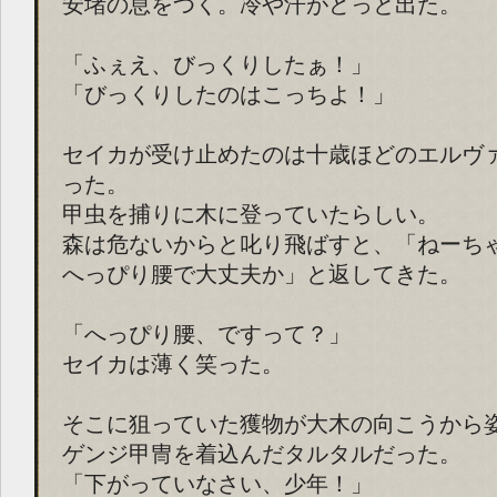
安堵の息をつく。冷や汗がどっと出た。
「ふぇえ、びっくりしたぁ！」
「びっくりしたのはこっちよ！」
セイカが受け止めたのは十歳ほどのエルヴ
った。
甲虫を捕りに木に登っていたらしい。
森は危ないからと叱り飛ばすと、「ねーち
へっぴり腰で大丈夫か」と返してきた。
「へっぴり腰、ですって？」
セイカは薄く笑った。
そこに狙っていた獲物が大木の向こうから
ゲンジ甲冑を着込んだタルタルだった。
「下がっていなさい、少年！」