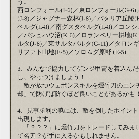
う。
西ロンフォール(I-6)／東ロンフォール(G-
(J-8)／ジャグナー森林(I-8)／バタリア丘陵(
ベルグ(L-8)／南グスタベルグ(L-8)／コンシ
／パシュハウ沼(K-6)／ロランベリー耕地(K-
ルタ(J-8)／東サルタバルタ(G-11)／タロンギ
リファト山地(E-5)／ソロムグ原野 (E-5)
3、みんなで協力してゲンジ甲冑を着込ん
し、やっつけましょう！
敵が放つウェポンスキルを燻竹刀のエン
却」で防げば防ぐほど良いことがあるかも
4、見事勝利の暁には、敵を倒したポイン
出現します。
「？？？」に燻竹刀をトレードしてみま
て名刀？が手に入るかもしれません。