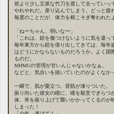
前より少し立派な竹刀を渡して去っていっ
やれやれだ。座り込んでしまう。どっと疲
毎度のことだが、体力を根こそぎ奪われた
「ねーちゃん、弱いなー」
「これは、鎧を傷つけないように気を遣っ
毎年東方から鎧を借り出してきては、毎年
はどうにかならないものだろうか。よく国
ものだ。
MHMUの管理が甘いんじゃないかなぁ。
などと、気合いを抜いていたのがよくなか
一瞬で、肌が粟立つ。背筋が凍りついた。
振り向いた彼女の瞳に、瞳を殺意でぎらつ
体、斧を振り上げて襲いかかってくるのが
しまった！
「少年、逃げて！」