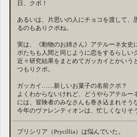
日、クポ！
あるいは、片思いの人にチョコを渡して、
るのもありクポね。
実は、《動物のお姉さん》アテルーネ女史
ボたちも人間と同じように恋をするらしい
近々研究結果をまとめてガッカイとかいう
つもりクポ。
ガッカイ……新しいお菓子の名前クポ？
よくわからないけれど、どうやらアテルー
には、冒険者のみなさんも巻き込まれそう
今年のヴァレンティオンは、忙しくなりそ
プリシリア（Prycillia）は悩んでいた。