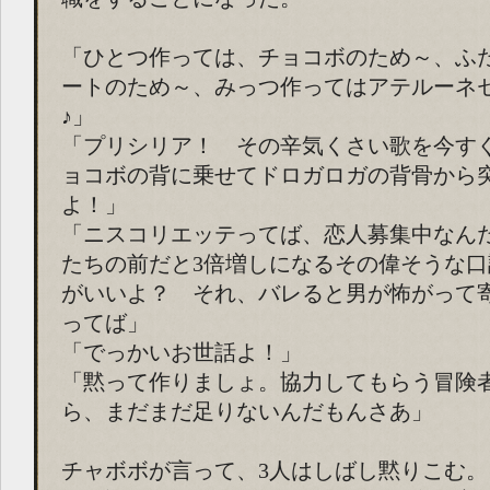
「ひとつ作っては、チョコボのため～、ふ
ートのため～、みっつ作ってはアテルーネ
♪」
「プリシリア！ その辛気くさい歌を今す
ョコボの背に乗せてドロガロガの背骨から
よ！」
「ニスコリエッテってば、恋人募集中なん
たちの前だと3倍増しになるその偉そうな
がいいよ？ それ、バレると男が怖がって
ってば」
「でっかいお世話よ！」
「黙って作りましょ。協力してもらう冒険
ら、まだまだ足りないんだもんさあ」
チャボボが言って、3人はしばし黙りこむ。