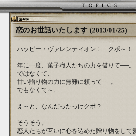
恋のお世話いたします (2013/01/25)
ハッピー・ヴァレンティオン！ クポ～！
年に一度、菓子職人たちの力を借りて──。
ではなくて、
甘い贈り物の力に無難に頼って──。
でもなくて～、
え～と、なんだったっけクポ？
そうそう。
恋人たちが互いに心を込めた贈り物をして