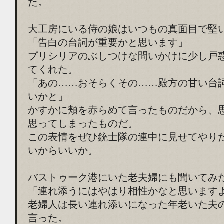
た。
大工房にいる侍の娘はいつもの真面目で堅
「告白の台詞が重要かと思います」
プリシリアのぶしつけな問いかけに少し戸
てくれた。
「あの……おそらくその……殿方の甘い台
いかと」
かすかに頬を赤らめて言ったものだから、
思ってしまったものだ。
この表情をぜひ銃士隊の連中に見せてやりた
いからいいか。
バストゥーク港にいた老夫婦にも聞いてみ
「連れ添うにはやはり相性かなと思います
老婦人は長い連れ添いになった年老いた夫
言った。