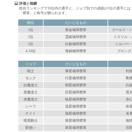
評価と報酬
総合ランキングで10位内の選手と、ジョブ別での成績が1位の選手には
「襟章」と称号が贈られます。
順位
だいじなもの
1位
黄金城球襟章
ゴールド・
2位
霊銀城球襟章
ミスリル・
3位
白銀城球襟章
シルバー
4-10位
青銅城球襟章
ブロンズ
ジョブ
だいじなもの
戦士
軍星城球襟章
灼
モンク
行星城球襟章
剛
白魔道士
明星城球襟章
白
黒魔道士
巨星城球襟章
黒
赤魔道士
暁星城球襟章
赤
シーフ
流星城球襟章
疾
ナイト
瑞星城球襟章
名
暗黒騎士
将星城球襟章
無
獣使い
群星城球襟章
百