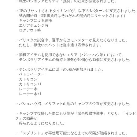
・戦士のジョブアビリティ「挑発」の効果が強化されました。
・TPのリセットされるタイミングが、以下の4パターンに変更されました
試合開始時（3本勝負時はそれぞれの開始時にリセットされます）
キャンプによる復帰
エリアチェンジ時
ログアウト時
・バリスタの試合中、選手からはモンスターが見えなくなりました。
ただし、獣使いのペットは従来通り表示されます。
・消費アイテムを使用できないエリア（パシュハウ沼）において、
テンポラリアイテムの所持上限数が10個から15個に変更されました。
・テンポラリアイテムに以下の5種が追加されました。
ペトライーター
カトリコン
カトリコン+1
レーテー水
レーテー水+1
・パシュハウ沼、メリファト山地のキャンプの位置が変更されました。
・キャンプで復帰した際にも状態が「試合復帰準備中」となり、「インビ
ク」の効果が
得られるようになりました。
・「スプリント」が再使用可能になるまでの間隔が短縮されました。