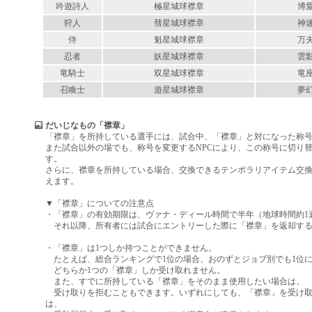
吟遊詩人
極星城球襟章
博
狩人
彗星城球襟章
神
侍
魁星城球襟章
万
忍者
妖星城球襟章
雲
竜騎士
双星城球襟章
竜
召喚士
遊星城球襟章
夢
だいじなもの「襟章」
「襟章」を所持している選手には、試合中、「襟章」と対になった称
また試合以外の場でも、称号を変更するNPCにより、この称号に切り
す。
さらに、襟章を所持している場合、交換できるテンポラリアイテム交
えます。
▼「襟章」についての注意点
・「襟章」の有効期限は、ヴァナ・ディール時間で半年（地球時間約1
それ以降、所有者には試合にエントリーした際に「襟章」を返却する
・「襟章」は1つしか持つことができません。
たとえば、総合ランキングで1位の場合、おのずとジョブ別でも1位
どちらか1つの「襟章」しか受け取れません。
また、すでに所持している「襟章」をそのまま使用したい場合は、
受け取りを拒むこともできます。いずれにしても、「襟章」を受け取
は、