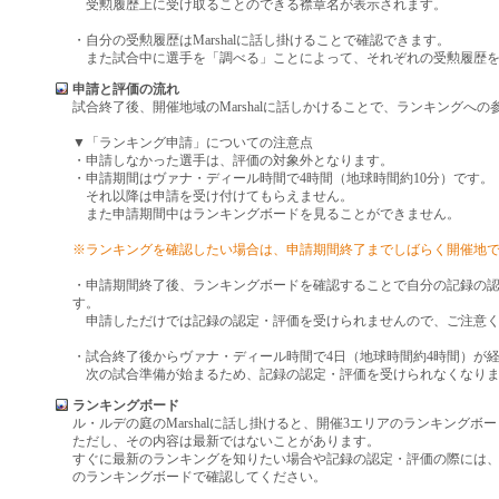
受勲履歴上に受け取ることのできる襟章名が表示されます。
・自分の受勲履歴はMarshalに話し掛けることで確認できます。
また試合中に選手を「調べる」ことによって、それぞれの受勲履歴を
申請と評価の流れ
試合終了後、開催地域のMarshalに話しかけることで、ランキングへ
▼「ランキング申請」についての注意点
・申請しなかった選手は、評価の対象外となります。
・申請期間はヴァナ・ディール時間で4時間（地球時間約10分）です。
それ以降は申請を受け付けてもらえません。
また申請期間中はランキングボードを見ることができません。
※ランキングを確認したい場合は、申請期間終了までしばらく開催地
・申請期間終了後、ランキングボードを確認することで自分の記録の
す。
申請しただけでは記録の認定・評価を受けられませんので、ご注意く
・試合終了後からヴァナ・ディール時間で4日（地球時間約4時間）が
次の試合準備が始まるため、記録の認定・評価を受けられなくなり
ランキングボード
ル・ルデの庭のMarshalに話し掛けると、開催3エリアのランキングボ
ただし、その内容は最新ではないことがあります。
すぐに最新のランキングを知りたい場合や記録の認定・評価の際には
のランキングボードで確認してください。