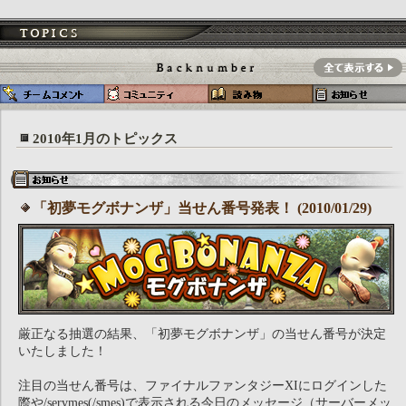
2010年1月のトピックス
「初夢モグボナンザ」当せん番号発表！ (2010/01/29)
厳正なる抽選の結果、「初夢モグボナンザ」の当せん番号が決定
いたしました！
注目の当せん番号は、ファイナルファンタジーXIにログインした
際や/servmes(/smes)で表示される今日のメッセージ（サーバーメッ