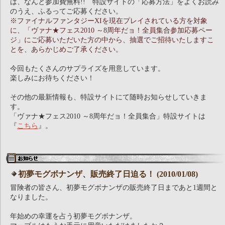
は、なんと参加費無料!! 特設サイトの「応募方法」をよくお読み
のうえ、ふるってご応募ください。
※ファイナルファンタジーXIを現在プレイされている方を対象
に、「ヴァナ★フェス2010 ～8周年だョ！全員集合参加応募ペー
ジ」にご応募いただいた方の中から、抽選でご招待いたしますこ
とを、あらかじめご了承ください。
今回もたくさんのサプライズを用意しています。
楽しみにお待ちください！
その他の最新情報も、特設サイトにて随時お知らせしていきま
す。
「ヴァナ★フェス2010 ～8周年だョ！全員集合」特設サイトは
『
こちら
』。
初夢モグボナンザ、販売終了日迫る！ (2010/01/08)
冒険者の皆さん、初夢モグボナンザの販売終了日まであと1週間と
なりました。
年始めの幸運を占う初夢モグボナンザ。