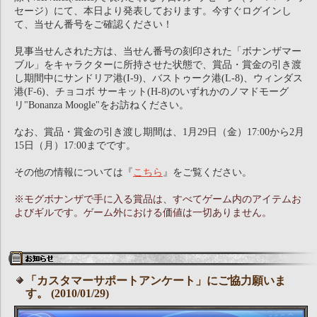
セージ）にて、本日より発表しております。今すぐログインし
て、当せん番号をご確認ください！
見事当せんされた方は、当せん番号の刻印された「ボナンザマー
ブル」をキャラクターに所持させた状態で、賞品・賞金の引き渡
し期間中にサンドリア港(I-9)、バストゥーク港(L-8)、ウィンダス
港(F-6)、チョコボ サーキット(H-8)のいずれかのノマドモーグ
リ"Bonanza Moogle"をお訪ねください。
なお、賞品・賞金の引き渡し期間は、1月29日（金）17:00から2月
15日（月）17:00までです。
その他の情報については『
こちら
』をご覧ください。
※モグボナンザで手に入る賞品は、すべてゲーム内のアイテムお
よびギルです。ゲーム外における価値は一切ありません。
「カスタマーサポートアンケート」にご協力願いま
す。 (2010/01/29)