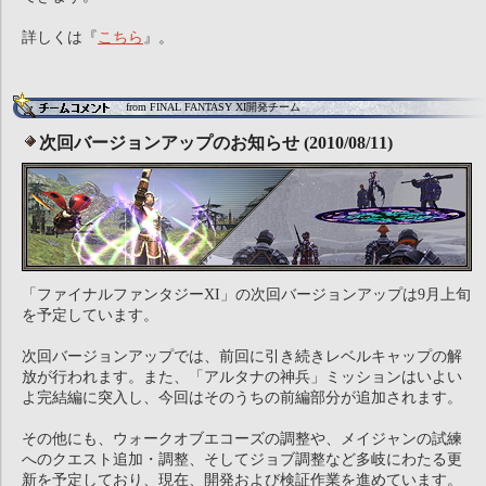
詳しくは『
こちら
』。
from FINAL FANTASY XI開発チーム
次回バージョンアップのお知らせ (2010/08/11)
「ファイナルファンタジーXI」の次回バージョンアップは9月上旬
を予定しています。
次回バージョンアップでは、前回に引き続きレベルキャップの解
放が行われます。また、「アルタナの神兵」ミッションはいよい
よ完結編に突入し、今回はそのうちの前編部分が追加されます。
その他にも、ウォークオブエコーズの調整や、メイジャンの試練
へのクエスト追加・調整、そしてジョブ調整など多岐にわたる更
新を予定しており、現在、開発および検証作業を進めています。