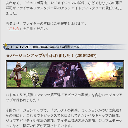
あわせて、「チョコボ育成」や「メイジャンの試練」などでおなじみの藤戸
洋司がファイナルファンタジーXIのアソシエイトディレクターに就任いたし
ました。
両名より、プレイヤーの皆様にご挨拶申し上げます。
『
こちら
』をご覧ください。
from FINAL FANTASY XI開発チーム
バージョンアップが行われました！ (2010/12/07)
バトルエリア拡張コンテンツ第三弾「アビセアの覇者」を含むバージョンア
ップが行われました！
今回のバージョンアップで、「アルタナの神兵」ミッションがついに完結！
その他にも、これまでトピックスでお伝えしてきたレベルキャップの解放、
ジョブアビリティや魔法の追加、アイテム収納方法の追加、ジョブエモーシ
ョンなど、幅広い内容が更新されています。