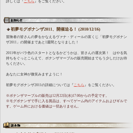
詳しくは『
こちら
』をご覧ください。
初夢モグボナンザ2011、開催迫る！ (2010/12/16)
冒険者の皆さんの夢をかなえるヴァナ・ディールの富くじ「初夢モグボナン
ザ2011」の開催まであと1週間となりました！
2011年がバラ色のスタートとなるかどうかは、皆さんの運次第！ はやる気
持ちをぐっとこらえて、ボナンザマーブルの販売開始までもう少しだけお待
ちください。
あなたに女神が微笑みますように！
初夢モグボナンザ2011の詳細については『
こちら
』をご覧ください。
※ボナンザマーブルの販売は12月22日(水)17:00からの予定です。
※モグボナンザで手に入る賞品は、すべてゲーム内のアイテムおよびギルで
す。ゲーム外における価値は一切ありません。