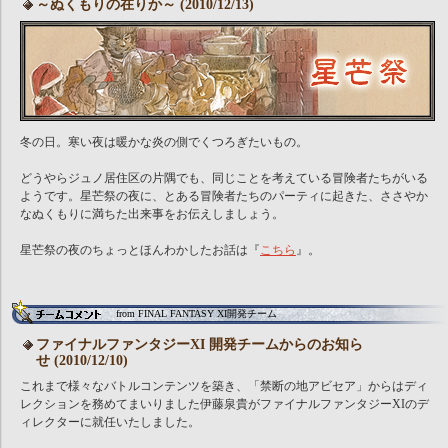
～ぬくもりの在りか～ (2010/12/13)
冬の日。寒い夜は暖かな炎の側でくつろぎたいもの。
どうやらジュノ居住区の片隅でも、同じことを考えている冒険者たちがいる
ようです。星芒祭の夜に、とある冒険者たちのパーティに起きた、ささやか
なぬくもりに満ちた出来事をお伝えしましょう。
星芒祭の夜のちょっとほんわかしたお話は『
こちら
』。
from FINAL FANTASY XI開発チーム
ファイナルファンタジーXI 開発チームからのお知ら
せ (2010/12/10)
これまで様々なバトルコンテンツを築き、「禁断の地アビセア」からはディ
レクションを務めてまいりました伊藤泉貴がファイナルファンタジーXIのデ
ィレクターに就任いたしました。