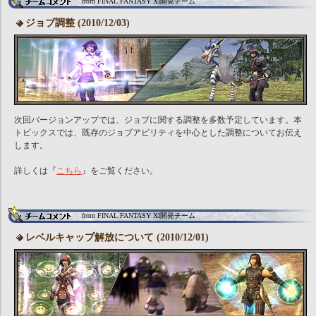
from FINAL FANTASY XI開発チーム
ジョブ調整 (2010/12/03)
次回バージョンアップでは、ジョブに関する調整を多数予定しています。本
トピックスでは、既存のジョブアビリティを中心とした調整についてお伝え
します。
詳しくは『
こちら
』をご覧ください。
from FINAL FANTASY XI開発チーム
レベルキャップ解放について (2010/12/01)