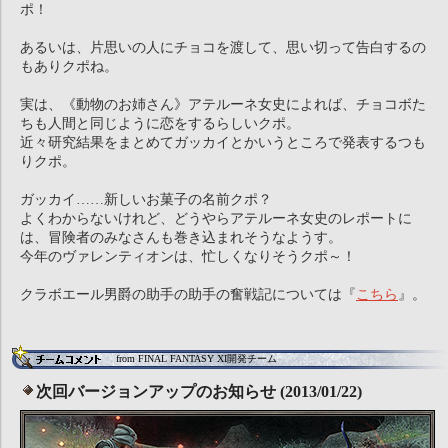
ポ！
あるいは、片思いの人にチョコを渡して、思い切って告白するの
もありクポね。
実は、《動物のお姉さん》アテルーネ女史によれば、チョコボた
ちも人間と同じように恋をするらしいクポ。
近々研究結果をまとめてガッカイとかいうところで発表するつも
りクポ。
ガッカイ……新しいお菓子の名前クポ？
よくわからないけれど、どうやらアテルーネ女史のレポートに
は、冒険者のみなさんも巻き込まれそうなようす。
今年のヴァレンティオンは、忙しくなりそうクポ～！
クラボエール男爵の助手の助手の奮戦記については『
こちら
』。
from FINAL FANTASY XI開発チーム
次回バージョンアップのお知らせ (2013/01/22)