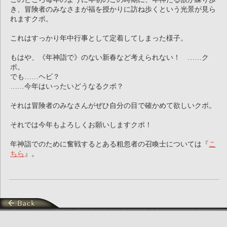
き、冒険者のみなさまが福を授かりに訪ね歩くという光景が見ら
れますクポ。
これはすっかり年中行事として定着してしまった様子。
もはや、《年神詣で》のない新春など考えられない！ ……ク
ポ。
でも……ヘビ？
……今年はいったいどうなるクポ？
それは冒険者のみなさんがぜひ自分の目で確かめて欲しいクポ。
それでは今年もよろしくお願いしますクポ！
年神詣でのために奮戦するとある粗忽者の召喚士については『
こ
ちら
』。