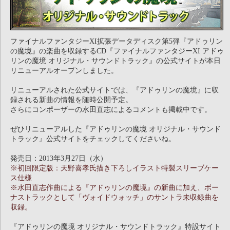
ファイナルファンタジーXI拡張データディスク第5弾『アドゥリン
の魔境』の楽曲を収録するCD『ファイナルファンタジーXI アドゥ
リンの魔境 オリジナル・サウンドトラック』の公式サイトが本日
リニューアルオープンしました。
リニューアルされた公式サイトでは、『アドゥリンの魔境』に収
録される新曲の情報を随時公開予定。
さらにコンポーザーの水田直志によるコメントも掲載中です。
ぜひリニューアルした『アドゥリンの魔境 オリジナル・サウンド
トラック』公式サイトをチェックしてくださいね。
発売日：2013年3月27日（水）
※初回限定版：天野喜孝氏描き下ろしイラスト特製スリーブケー
ス仕様
※水田直志作曲による『アドゥリンの魔境』の新曲に加え、ボー
ナストラックとして「ヴォイドウォッチ」のサントラ未収録曲を
収録。
『アドゥリンの魔境 オリジナル・サウンドトラック』特設サイト