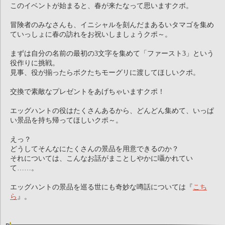
このイベントが始まると、春が来たなって思いますクポ。
冒険者のみなさんも、イニシャルを刻んだまあるいタマゴを集め
ていっしょに春の訪れをお祝いしましょうクポ～。
まずは自分の名前の最初の3文字を集めて「ファースト3」という
役作りに挑戦。
見事、役が揃ったらボクたちモーグリに渡してほしいクポ。
交換で素敵なプレゼントをあげちゃいますクポ！
エッグハントの役はたくさんあるから、どんどん集めて、いっぱ
い景品を持ち帰ってほしいクポ～。
えっ？
どうしてそんなにたくさんの景品を用意できるのか？
それについては、こんなお話がまことしやかに囁かれてい
て……。
エッグハントの景品を巡る世にも奇妙な噂話については『
こち
ら
』。