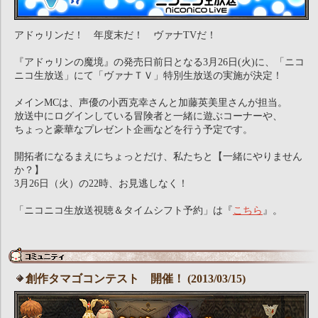
アドゥリンだ！ 年度末だ！ ヴァナTVだ！
『アドゥリンの魔境』の発売日前日となる3月26日(火)に、「ニコ
ニコ生放送」にて「ヴァナＴＶ」特別生放送の実施が決定！
メインMCは、声優の小西克幸さんと加藤英美里さんが担当。
放送中にログインしている冒険者と一緒に遊ぶコーナーや、
ちょっと豪華なプレゼント企画などを行う予定です。
開拓者になるまえにちょっとだけ、私たちと【一緒にやりません
か？】
3月26日（火）の22時、お見逃しなく！
「ニコニコ生放送視聴＆タイムシフト予約」は『
こちら
』。
創作タマゴコンテスト 開催！ (2013/03/15)