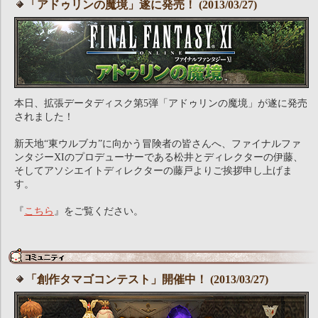
「アドゥリンの魔境」遂に発売！ (2013/03/27)
本日、拡張データディスク第5弾「アドゥリンの魔境」が遂に発売
されました！
新天地“東ウルブカ”に向かう冒険者の皆さんへ、ファイナルファ
ンタジーXIのプロデューサーである松井とディレクターの伊藤、
そしてアソシエイトディレクターの藤戸よりご挨拶申し上げま
す。
『
こちら
』をご覧ください。
「創作タマゴコンテスト」開催中！ (2013/03/27)