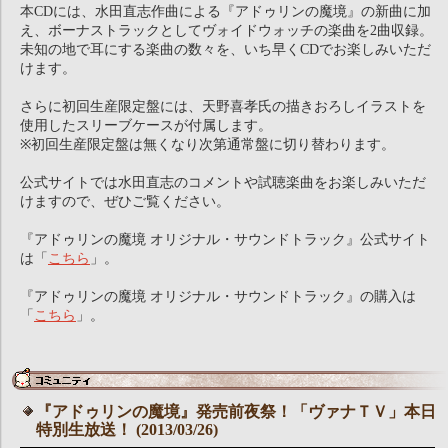
本CDには、水田直志作曲による『アドゥリンの魔境』の新曲に加
え、ボーナストラックとしてヴォイドウォッチの楽曲を2曲収録。
未知の地で耳にする楽曲の数々を、いち早くCDでお楽しみいただ
けます。
さらに初回生産限定盤には、天野喜孝氏の描きおろしイラストを
使用したスリーブケースが付属します。
※初回生産限定盤は無くなり次第通常盤に切り替わります。
公式サイトでは水田直志のコメントや試聴楽曲をお楽しみいただ
けますので、ぜひご覧ください。
『アドゥリンの魔境 オリジナル・サウンドトラック』公式サイト
は「
こちら
」。
『アドゥリンの魔境 オリジナル・サウンドトラック』の購入は
「
こちら
」。
『アドゥリンの魔境』発売前夜祭！「ヴァナＴＶ」本日
特別生放送！ (2013/03/26)