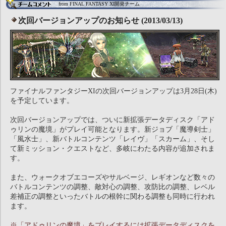
from FINAL FANTASY XI開発チーム
次回バージョンアップのお知らせ (2013/03/13)
ファイナルファンタジーXIの次回バージョンアップは3月28日(木)
を予定しています。
次回バージョンアップでは、ついに新拡張データディスク「アド
ゥリンの魔境」がプレイ可能となります。新ジョブ「魔導剣士」
「風水士」、新バトルコンテンツ「レイヴ」「スカーム」、そし
て新ミッション・クエストなど、多岐にわたる内容が追加されま
す。
また、ウォークオブエコーズやサルベージ、レギオンなど数々の
バトルコンテンツの調整、敵対心の調整、攻防比の調整、レベル
差補正の調整といったバトルの根幹に関わる調整も同時に行われ
ます。
※「アドゥリンの魔境」をプレイするには拡張データディスクを