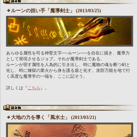
ルーンの担い手「魔導剣士」 (2013/03/25)
あらゆる属性を司る神聖文字──ルーン──を自在に描き、魔導力
として発現させるジョブ。それが魔導剣士である。
ルーンが宿す属性を人為的に引き出し、時に魔物の魂を断つ剣と
化し、時に煉獄の業火から身を護る盾と化す。攻防万能を地で行
く高度な魔導学の一端を、ここに記そう。
詳しくは『
こちら
』。
大地の力を導く「風水士」 (2013/03/21)