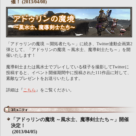
催！ (2013/04/08)
「アドゥリンの魔境 ～開拓者たち～」に続き、Twitter連動企画第2
弾として、「アドゥリンの魔境 ～風水士、魔導剣士たち～」を開
催いたします！
魔導剣士または風水士でプレイしている様子を撮影してTwitterに
投稿すると、イベント開催期間中に投稿された111作品に対して、
素敵なプレゼントをお送りいたします。
詳細は『
こちら
』をご覧ください。
「アドゥリンの魔境 ～風水士、魔導剣士たち～」開催
決定！
(2013/04/05)