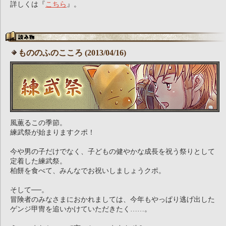
詳しくは『
こちら
』。
もののふのこころ (2013/04/16)
風薫るこの季節。
練武祭が始まりますクポ！
今や男の子だけでなく、子どもの健やかな成長を祝う祭りとして
定着した練武祭。
柏餅を食べて、みんなでお祝いしましょうクポ。
そして──。
冒険者のみなさまにおかれましては、今年もやっぱり逃げ出した
ゲンジ甲冑を追いかけていただきたく……。