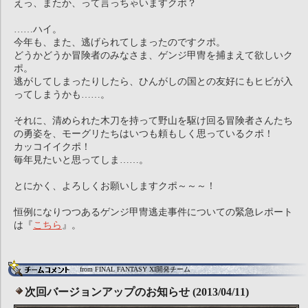
えっ、またか、って言っちゃいますクポ？
……ハイ。
今年も、また、逃げられてしまったのですクポ。
どうかどうか冒険者のみなさま、ゲンジ甲冑を捕まえて欲しいク
ポ。
逃がしてしまったりしたら、ひんがしの国との友好にもヒビが入
ってしまうかも……。
それに、清められた木刀を持って野山を駆け回る冒険者さんたち
の勇姿を、モーグリたちはいつも頼もしく思っているクポ！
カッコイイクポ！
毎年見たいと思ってしま……。
とにかく、よろしくお願いしますクポ～～～！
恒例になりつつあるゲンジ甲冑逃走事件についての緊急レポート
は『
こちら
』。
from FINAL FANTASY XI開発チーム
次回バージョンアップのお知らせ (2013/04/11)