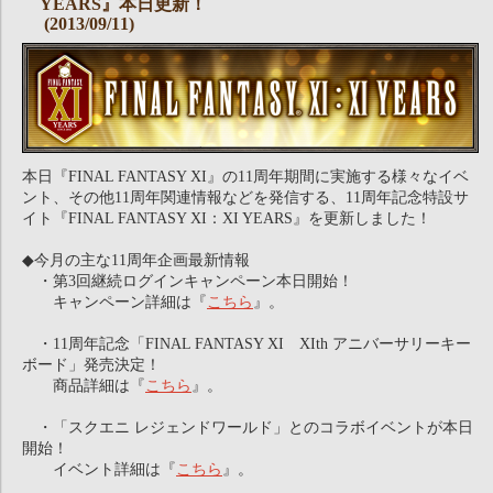
YEARS』本日更新！
(2013/09/11)
本日『FINAL FANTASY XI』の11周年期間に実施する様々なイベ
ント、その他11周年関連情報などを発信する、11周年記念特設サ
イト『FINAL FANTASY XI：XI YEARS』を更新しました！
◆今月の主な11周年企画最新情報
・第3回継続ログインキャンペーン本日開始！
キャンペーン詳細は『
こちら
』。
・11周年記念「FINAL FANTASY XI XIth アニバーサリーキー
ボード」発売決定！
商品詳細は『
こちら
』。
・「スクエニ レジェンドワールド」とのコラボイベントが本日
開始！
イベント詳細は『
こちら
』。