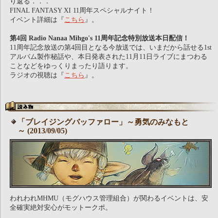
り返る．．．
FINAL FANTASY XI 11周年スペシャルナイト！
イベント詳細は『
こちら
』。
第4回 Radio Nanaa Mihgo's 11周年記念特別放送本日配信！
11周年記念放送の第4回目となる今放送では、いまだから話せる1st
アルバム製作秘話や、本日発表された11月11日ライブにまつわる
ことなどをゆっくりまったり語ります。
ラジオの視聴は『
こちら
』。
「ブレイジングバッファロー」～勇気のみなもと
～ (2013/09/05)
われわれMHMU（モグハウス管理組合）が関わるイベントは、安
全確実絶対安心がモットークポ。