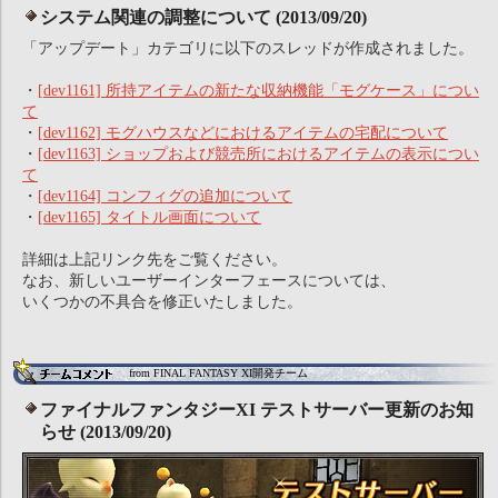
システム関連の調整について (2013/09/20)
「アップデート」カテゴリに以下のスレッドが作成されました。
・
[dev1161] 所持アイテムの新たな収納機能「モグケース」につい
て
・
[dev1162] モグハウスなどにおけるアイテムの宅配について
・
[dev1163] ショップおよび競売所におけるアイテムの表示につい
て
・
[dev1164] コンフィグの追加について
・
[dev1165] タイトル画面について
詳細は上記リンク先をご覧ください。
なお、新しいユーザーインターフェースについては、
いくつかの不具合を修正いたしました。
from FINAL FANTASY XI開発チーム
ファイナルファンタジーXI テストサーバー更新のお知
らせ (2013/09/20)