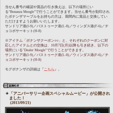
当せん番号の確認や賞品の引き換えは、以下の場所にい
る“Bonanza Moogle”で行うことができます。当せん番号が刻印され
たボナンザマーブルをお持ちの方は、期間内に賞品と交換してい
ただけますようお願いいたします。
サンドリア港(I-9)／バストゥーク港(L-8)／ウィンダス港(F-6)／チ
ョコボサーキット(H-8)
※アイテム「ボナンザクーポン○○」と、それぞれのクーポンに対
応したアイテムとの交換は、10月7日(月)以降も引き続き、以下の
場所にいる"Dealer Moogle"で行うことができます。
サンドリア港(I-9)／バストゥーク港(L-8)／ウィンダス港(F-6)／チ
ョコボサーキット(H-8)
モグボナンザの詳細は『
こちら
』。
「アニバーサリー企画スペシャルムービー」が公開され
ました！
(2013/09/21)