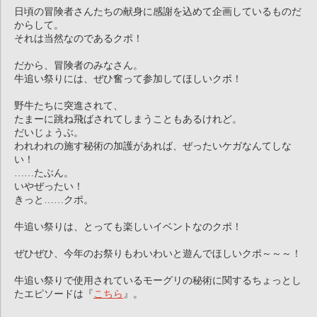
日頃の冒険者さんたちの献身に感謝を込めて企画しているものだ
からして。
それは当然なのであるクポ！
だから、冒険者のみなさん。
牛追い祭りには、ぜひ奮って参加してほしいクポ！
野牛たちに突進されて、
たまーに跳ね飛ばされてしまうこともあるけれど。
だいじょうぶ。
われわれの施す秘術の加護があれば、ぜったいケガなんてしな
い！
……たぶん。
いやぜったい！
きっと……クポ。
牛追い祭りは、とっても楽しいイベントなのクポ！
ぜひぜひ、今年のお祭りもわいわいと遊んでほしいクポ～～～！
牛追い祭りで使用されているモーグリの秘術に関するちょっとし
たエピソードは『
こちら
』。