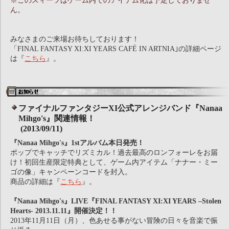
※このスィーツはゲーム内でのアイテム化は予定しておりませ
ん。
みなさまのご来場お待ちしております！
「FINAL FANTASY XI:XI YEARS CAFÉ IN ARTNIA｣の詳細ページ
は『
こちら
』。
ファイナルファンタジーXI公式アレンジバンド『Nanaa
Mihgo's』関連情報！
(2013/09/11)
『Nanaa Mihgo's』1stアルバム本日発売！
ポップでキャッチでリズミカル！過去最高のロンフォーレをお届
け！初回生産限定特典として、ゲーム内アイテム「ナナー・ミー
ゴの像」キャンペーンコードを封入。
商品の詳細は『
こちら
』。
『Nanaa Mihgo's』LIVE『FINAL FANTASY XI:XI YEARS –Stolen
Hearts- 2013.11.11』開催決定！！
2013年11月11日（月）、色あせる事がない冒険の日々を音楽で振