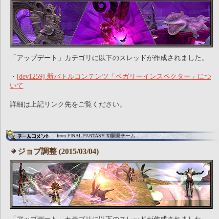
「アップデート」カテゴリに以下のスレッドが作成されました。
・
[dev1259] 新バトルコンテンツ「ベガリーインスペクター」につ
いて
詳細は上記リンク先をご覧ください。
from FINAL FANTASY XI開発チーム
ジョブ調整 (2015/03/04)