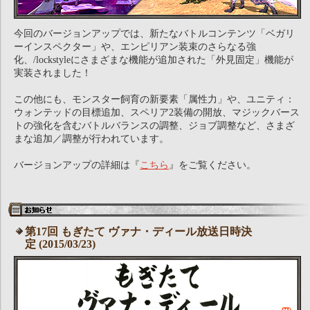
今回のバージョンアップでは、新たなバトルコンテンツ「ベガリ
ーインスペクター」や、エンピリアン装束のさらなる強
化、/lockstyleにさまざまな機能が追加された「外見固定」機能が
実装されました！
この他にも、モンスター飼育の新要素「属性力」や、ユニティ：
ウォンテッドの目標追加、スペリア2装備の開放、マジックバース
トの強化を含むバトルバランスの調整、ジョブ調整など、さまざ
まな追加／調整が行われています。
バージョンアップの詳細は『
こちら
』をご覧ください。
第17回 もぎたて ヴァナ・ディール放送日時決
定 (2015/03/23)