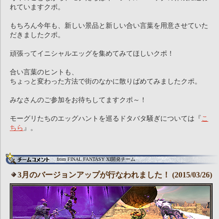
れていますクポ。
もちろん今年も、新しい景品と新しい合い言葉を用意させていた
だきましたクポ。
頑張ってイニシャルエッグを集めてみてほしいクポ！
合い言葉のヒントも、
ちょっと変わった方法で街のなかに散りばめてみましたクポ。
みなさんのご参加をお待ちしてますクポ～！
モーグリたちのエッグハントを巡るドタバタ騒ぎについては『
こ
ちら
』。
from FINAL FANTASY XI開発チーム
3月のバージョンアップが行なわれました！ (2015/03/26)