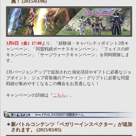
施！ (2015/03/06)
3月6日（金）17:00
より、「経験値・キャパシティポイント2倍キ
ャンペーン」「同盟戦績ボーナスキャンペーン」「フェイスの絆
キャンペーン」「サージウォークキャンペーン」を同時開催しま
す。
2月バージョンアップで追加された強化項目やギフトに必要なジョ
ブポイント、ジョブ背装備のアーケイン・グリプトに必要な同盟
戦績が集めやすくなるこの機会をお見逃しなく！
キャンペーンの詳細は『
こちら
』。
from FINAL FANTASY XI開発チーム
新バトルコンテンツ「ベガリーインスペクター」が追加
されます。 (2015/03/05)