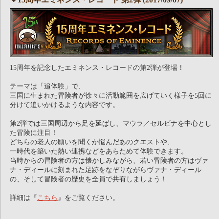
15周年を記念したエミネンス・レコードの第2弾が登場！
テーマは「追体験」で、
三国に生まれた冒険者が徐々に活動範囲を広げていく様子を5回に
分けて追いかけるような内容です。
第2弾では三国周辺から足を延ばし、マウラ／セルビナを中心とし
た冒険に注目！
どちらの老人の願いを聞くか悩んだあのクエストや、
一時代を築いた熱い連携などをあらためて体験できます。
当時からの冒険者の方は懐かしみながら、若い冒険者の方はヴァ
ナ・ディールに刻まれた足跡をなぞりながらヴァナ・ディール
の、そして冒険者の歴史を全員で共有しましょう！
詳細は『
こちら
』をご覧ください。