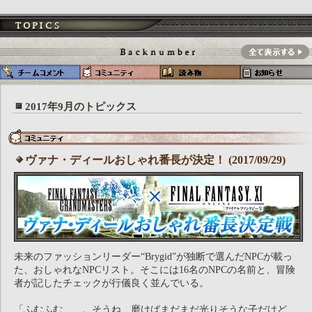
2017年9月のトピックス
ヴァナ・ディールおしゃれ番長が決定！ (2017/09/29)
未来のファッションリーダー“Brygid”が独断で選んだNPCが載っ
た、おしゃれなNPCリスト。そこには16名のNPCの名前と、冒険
者が記したチェックが行儀良く並んでいる。
「ふむふむ……。そうね、磨けばまだまだ光りそうな子だけど、