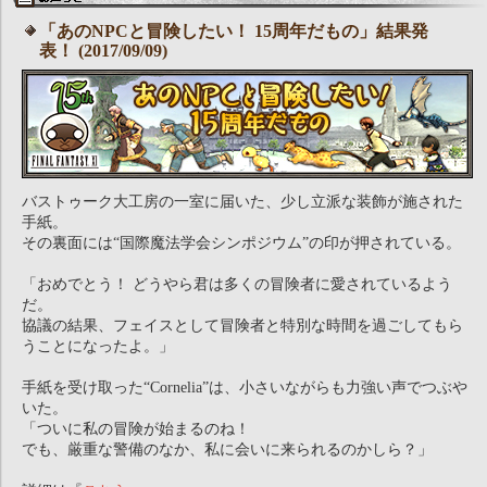
「あのNPCと冒険したい！ 15周年だもの」結果発
表！ (2017/09/09)
バストゥーク大工房の一室に届いた、少し立派な装飾が施された
手紙。
その裏面には“国際魔法学会シンポジウム”の印が押されている。
「おめでとう！ どうやら君は多くの冒険者に愛されているよう
だ。
協議の結果、フェイスとして冒険者と特別な時間を過ごしてもら
うことになったよ。」
手紙を受け取った“Cornelia”は、小さいながらも力強い声でつぶや
いた。
「ついに私の冒険が始まるのね！
でも、厳重な警備のなか、私に会いに来られるのかしら？」