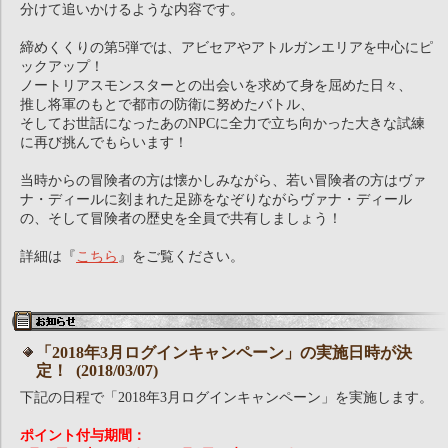
分けて追いかけるような内容です。
締めくくりの第5弾では、アビセアやアトルガンエリアを中心にピ
ックアップ！
ノートリアスモンスターとの出会いを求めて身を屈めた日々、
推し将軍のもとで都市の防衛に努めたバトル、
そしてお世話になったあのNPCに全力で立ち向かった大きな試練
に再び挑んでもらいます！
当時からの冒険者の方は懐かしみながら、若い冒険者の方はヴァ
ナ・ディールに刻まれた足跡をなぞりながらヴァナ・ディール
の、そして冒険者の歴史を全員で共有しましょう！
詳細は『
こちら
』をご覧ください。
「2018年3月ログインキャンペーン」の実施日時が決
定！ (2018/03/07)
下記の日程で「2018年3月ログインキャンペーン」を実施します。
ポイント付与期間：