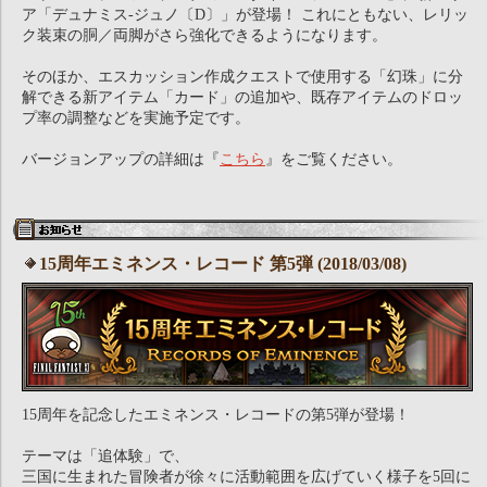
ア「デュナミス-ジュノ〔D〕」が登場！ これにともない、レリッ
ク装束の胴／両脚がさら強化できるようになります。
そのほか、エスカッション作成クエストで使用する「幻珠」に分
解できる新アイテム「カード」の追加や、既存アイテムのドロッ
プ率の調整などを実施予定です。
バージョンアップの詳細は『
こちら
』をご覧ください。
15周年エミネンス・レコード 第5弾 (2018/03/08)
15周年を記念したエミネンス・レコードの第5弾が登場！
テーマは「追体験」で、
三国に生まれた冒険者が徐々に活動範囲を広げていく様子を5回に