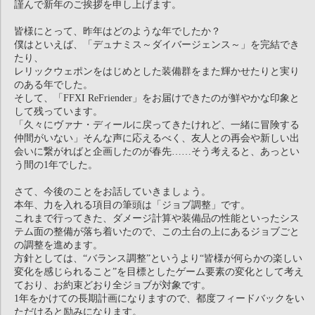
謹んで新年のご挨拶を申し上げます。
皆様にとって、昨年はどのような年でしたか？
僕はといえば、「デュナミス～ダイバージェンス～」を完結でき
たり、
レリックウェポンをはじめとした装備群をまた輝かせたりと実り
のある年でした。
そして、「FFXI ReFriender」をお届けできたのが鮮やかな印象と
して残っています。
「久々にヴァナ・ディールに戻ってきたけれど、一緒に冒険する
仲間がいない」そんな声に応えるべく、友人との再会や新しい出
会いに繋がればと企画したのが春先……そう考えると、あっとい
う間の1年でした。
さて、今後のことをお話していきましょう。
本年、力を入れる項目の筆頭は「ジョブ調整」です。
これまで行ってきた、ダメージ計算や装備品の性能といったシス
テム面の整備が落ち着いたので、この土台の上にあるジョブごと
の調整を進めます。
方針としては、“バランス調整”というより“皆様が何らかの楽しい
変化を感じられること”を目標としたゲーム要素の変化として考え
ており、お約束どおり全ジョブが対象です。
1年をかけての長期計画になりますので、都度フィードバックをい
ただけると励みになります。