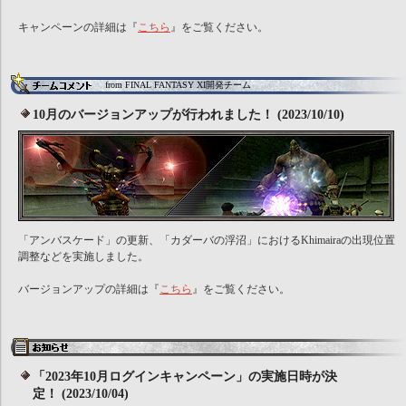
キャンペーンの詳細は『
こちら
』をご覧ください。
from FINAL FANTASY XI開発チーム
10月のバージョンアップが行われました！ (2023/10/10)
「アンバスケード」の更新、「カダーバの浮沼」におけるKhimairaの出現位置
調整などを実施しました。
バージョンアップの詳細は『
こちら
』をご覧ください。
「2023年10月ログインキャンペーン」の実施日時が決
定！ (2023/10/04)