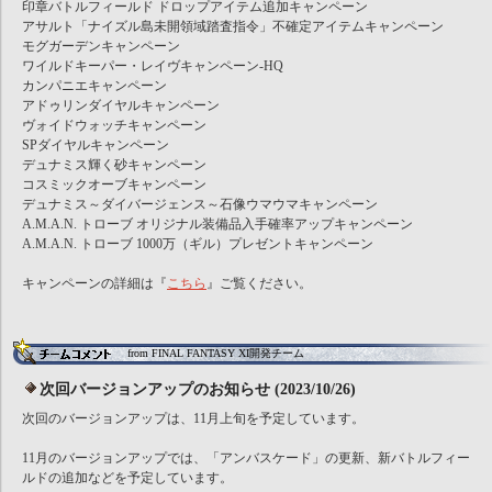
印章バトルフィールド ドロップアイテム追加キャンペーン
アサルト「ナイズル島未開領域踏査指令」不確定アイテムキャンペーン
モグガーデンキャンペーン
ワイルドキーパー・レイヴキャンペーン-HQ
カンパニエキャンペーン
アドゥリンダイヤルキャンペーン
ヴォイドウォッチキャンペーン
SPダイヤルキャンペーン
デュナミス輝く砂キャンペーン
コスミックオーブキャンペーン
デュナミス～ダイバージェンス～石像ウマウマキャンペーン
A.M.A.N. トローブ オリジナル装備品入手確率アップキャンペーン
A.M.A.N. トローブ 1000万（ギル）プレゼントキャンペーン
キャンペーンの詳細は『
こちら
』ご覧ください。
from FINAL FANTASY XI開発チーム
次回バージョンアップのお知らせ (2023/10/26)
次回のバージョンアップは、11月上旬を予定しています。
11月のバージョンアップでは、「アンバスケード」の更新、新バトルフィー
ルドの追加などを予定しています。