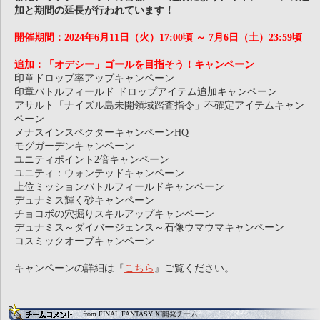
加と期間の延長が行われています！
開催期間：2024年6月11日（火）17:00頃 ～ 7月6日（土）23:59頃
追加：「オデシー」ゴールを目指そう！キャンペーン
印章ドロップ率アップキャンペーン
印章バトルフィールド ドロップアイテム追加キャンペーン
アサルト「ナイズル島未開領域踏査指令」不確定アイテムキャン
ペーン
メナスインスペクターキャンペーンHQ
モグガーデンキャンペーン
ユニティポイント2倍キャンペーン
ユニティ：ウォンテッドキャンペーン
上位ミッションバトルフィールドキャンペーン
デュナミス輝く砂キャンペーン
チョコボの穴掘りスキルアップキャンペーン
デュナミス～ダイバージェンス～石像ウマウマキャンペーン
コスミックオーブキャンペーン
キャンペーンの詳細は『
こちら
』ご覧ください。
from FINAL FANTASY XI開発チーム