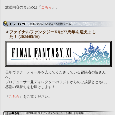
放送内容のまとめは『
こちら
』。
from FINAL FANTASY XI開発チーム
ファイナルファンタジーXIは22周年を迎えまし
た！ (2024/05/16)
長年ヴァナ・ディールを支えてくださっている冒険者の皆さん
へ、
プロデューサー兼ディレクターのフジトからのご挨拶とともに、
感謝の気持ちをお届けします！
『
こちら
』をご覧ください。
「2024年5月ログインキャンペーン」が本日より開始！