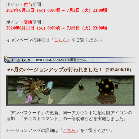
ポイント
付与
期間：
2024年6月11日（火）0:00頃 ～ 7月2日（火）23:00頃
ポイント
交換
期間：
2024年6月11日（火）0:00頃 ～ 7月9日（火）23:00頃
キャンペーンの詳細は『
こちら
』をご覧ください。
from FINAL FANTASY XI開発チーム
6月のバージョンアップが行われました！ (2024/06/10)
「アンバスケード」の更新、同一アカウント宅配可能アイコンの
追加、「テキストコマンド」の一部改修などを実施しました。
バージョンアップの詳細は『
こちら
』をご覧ください。