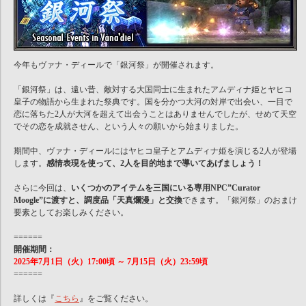
今年もヴァナ・ディールで「銀河祭」が開催されます。
「銀河祭」は、遠い昔、敵対する大国同士に生まれたアムディナ姫とヤヒコ
皇子の物語から生まれた祭典です。国を分かつ大河の対岸で出会い、一目で
恋に落ちた2人が大河を超えて出会うことはありませんでしたが、せめて天空
でその恋を成就させん、という人々の願いから始まりました。
期間中、ヴァナ・ディールにはヤヒコ皇子とアムディナ姫を演じる2人が登場
します。
感情表現を使って、2人を目的地まで導いてあげましょう！
さらに今回は、
いくつかのアイテムを三国にいる専用NPC”Curator
Moogle”に渡すと、調度品「天真爛漫」と交換
できます。「銀河祭」のおまけ
要素としてお楽しみください。
======
開催期間：
2025年7月1日（火）17:00頃 ～ 7月15日（火）23:59頃
======
詳しくは『
こちら
』をご覧ください。