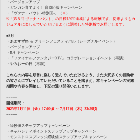
・バージョンアップ
・ガンガン育てよう！ 育成応援キャンペーン
・「ヴァナ・バウト -特別回-」（
※
）
※「第５回 ヴァナ・バウト」の目標150%達成による報酬です。従来よりもカ
ジュアルに楽しんでいただけるように調整した特別版でお届けします。
■8月
・あますず祭 ＆ グリーンフェスティバル（シーズナルイベント）
・バージョンアップ
・8月 キャンペーン
・「ファイナルファンタジーXIV」 コラボレーションイベント（再演）
・やみおーの日（再演）
これらの内容を順番に楽しく遊んでいただけるよう、また大変多くの冒険者
の皆さんにプレイしていただいていることを踏まえ、本キャンペーンの実施
期間や内容を調整し、下記の通り開催いたします。
=====
開催期間：
2025年7月11日（金）17:00頃 ～ 7月17日（木）23:59頃
=====
・経験値ステップアップキャンペーン
・キャパシティポイントステップアップキャンペーン
・モンストロスプレッジ経験値ステップアップキャンペーン