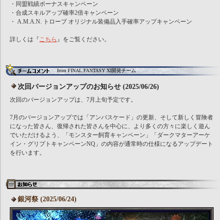
・同盟戦績ボーナスキャンペーン
・合成スキルアップ確率2倍キャンペーン
・ A.M.A.N. トローブ オリジナル装備品入手確率アップキャンペーン
詳しくは『
こちら
』をご覧ください。
from FINAL FANTASY XI開発チーム
次回バージョンアップのお知らせ (2025/06/26)
次回のバージョンアップは、7月上旬予定です。
7月のバージョンアップでは「アンバスケード」の更新、そして新しく冒険者
になった皆さん、復帰された皆さんを中心に、より多くの方々に楽しく遊ん
でいただけるよう、「モンスター飼育キャンペーン」「ダークマターアーケ
イン・グリプトキャンペーンNQ」の内容が通常時の仕様になるアップデート
を行います。
銀河祭 (2025/06/24)