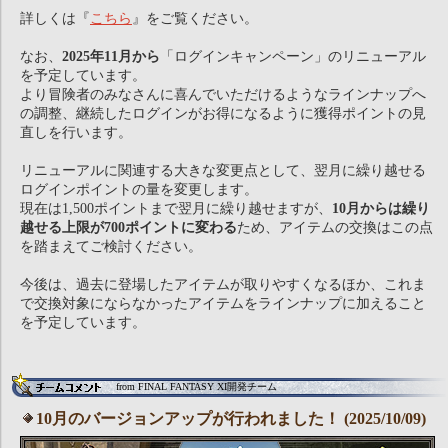
詳しくは『
こちら
』をご覧ください。
なお、
2025年11月から
「ログインキャンペーン」のリニューアル
を予定しています。
より冒険者のみなさんに喜んでいただけるようなラインナップへ
の調整、継続したログインがお得になるように獲得ポイントの見
直しを行います。
リニューアルに関連する大きな変更点として、翌月に繰り越せる
ログインポイントの量を変更します。
現在は1,500ポイントまで翌月に繰り越せますが、
10月からは繰り
越せる上限が700ポイントに変わる
ため、アイテムの交換はこの点
を踏まえてご検討ください。
今後は、過去に登場したアイテムが取りやすくなるほか、これま
で交換対象にならなかったアイテムをラインナップに加えること
を予定しています。
from FINAL FANTASY XI開発チーム
10月のバージョンアップが行われました！ (2025/10/09)