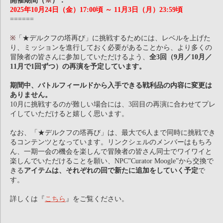
開催期間（
※
）：
2025年10月24日（金）17:00頃 ～ 11月3日（月）23:59頃
======
※
「★デルクフの塔再び」に挑戦するためには、レベルを上げた
り、ミッションを進行しておく必要があることから、より多くの
冒険者の皆さんに参加していただけるよう、
全3回（9月／10月／
11月で1回ずつ）の再演を予定しています。
期間中、バトルフィールドから入手できる戦利品の内容に変更は
ありません。
10月に挑戦するのが難しい場合には、3回目の再演に合わせてプレ
イしていただけると嬉しく思います。
なお、「★デルクフの塔再び」は、最大で6人まで同時に挑戦でき
るコンテンツとなっています。リンクシェルのメンバーはもちろ
ん、一期一会の機会を楽しんで冒険者の皆さん同士でワイワイと
楽しんでいただけることを願い、NPC”Curator Moogle”から交換で
きる
アイテムは、それぞれの回で新たに追加をしていく予定
で
す。
詳しくは『
こちら
』をご覧ください。