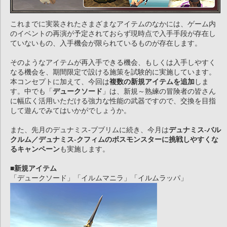
これまでに実装されたさまざまなアイテムのなかには、ゲーム内
のイベントの再演が予定されておらず現時点で入手手段が存在し
ていないもの、入手機会が限られているものが存在します。
そのようなアイテムが再入手できる機会、もしくは入手しやすく
なる機会を、期間限定で設ける施策を試験的に実施しています。
本コンセプトに加えて、今回は
複数の新規アイテムを追加
しま
す。中でも「
デュークソード
」は、新規～熟練の冒険者の皆さん
に幅広く活用いただける強力な性能の武器ですので、交換を目指
して遊んでみてはいかがでしょうか。
また、先月のデュナミス-ブブリムに続き、今月は
デュナミス-バル
クルム／デュナミス-クフィムのボスモンスターに挑戦しやすくな
るキャンペーン
も実施します。
■新規アイテム
「デュークソード」「イルムマニラ」「イルムラッパ」