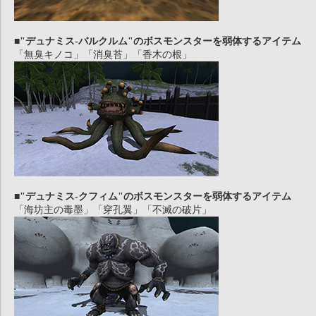
■"デュナミス-バルクルム"のボスモンスターを弱体するアイテム
「無臭キノコ」「消臭苔」「香木の根」
■"デュナミス-クフィム"のボスモンスターを弱体するアイテム
「海坊主の毒墨」「穿孔翼」「不滅の破片」