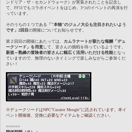
ンドリア・ザ・セカンドウォーク）が実装されたことを記念し
て、FF11でもコラボイベントをはじめ、3つのイベントの再演を行
っています。
そのうちの１つである
「"本物"のジュノ大公も注目されたいよう
です」2回目
の開催についてお知らせです。
第２回目の開催にあたっては、
カムラナートが新たな報酬「デュ
ークソード」を用意
して、皆さんの挑戦を待っているようです。
新規～熟練の冒険者の皆さんに幅広く活用いただける性能
となっ
ていますので、無理のないタイミングで楽しみながらご参加くだ
さい！
※デュークソードはNPC”Curator Moogle”に託されています。本イ
ベント開催後、交換に必要なアイテムをご確認ください。
======