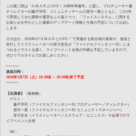
この第二部は「A.M.A.N.とLIVE！ 24周年準備号」と題し、プロデューサー兼
ディレクターの藤戸洋司、コミュニティチームの望月一善とともに、この1年
で実現してきた開発や運営をふり返りつつ、「フェイスシステム」に関する
お知らせを中心とした最新のアップデート情報と今後の予定についてお話し
します。
そのほか、2026年の“A.M.A.N.とLIVE！”で実施する新企画の発表や、放送と
並行してイラストレーターの皆川史生が『ファイナルファンタジーXI』にま
つわるイラストを描く、ライブペイント企画の中継も予定していますので、
ぜひリアルタイムでお楽しみください。
======
放送日時：
2026年3月7日（土）18:30頃 ～ 20:10頃 終了予定
======
【出演者】
（敬称略）
ゲスト：
藤戸洋司（ファイナルファンタジーXI プロデューサー／ディレクター）
望月一善（ファイナルファンタジーXI コミュニティマネージャー）
皆川史生（イラストレーター／スクウェア・エニックス）
※会場でのラ
イブペイント企画
MC：