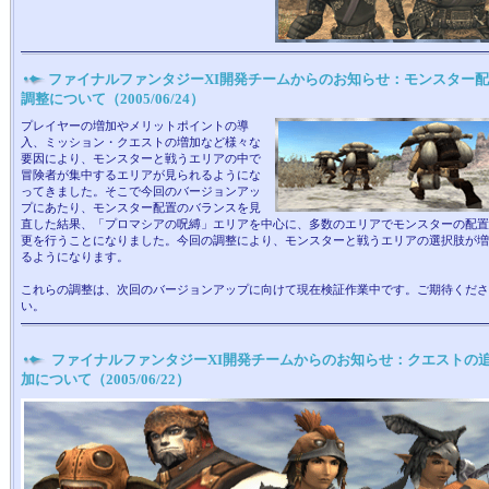
ファイナルファンタジーXI開発チームからのお知らせ：モンスター
調整について（2005/06/24）
プレイヤーの増加やメリットポイントの導
入、ミッション・クエストの増加など様々な
要因により、モンスターと戦うエリアの中で
冒険者が集中するエリアが見られるようにな
ってきました。そこで今回のバージョンアッ
プにあたり、モンスター配置のバランスを見
直した結果、「プロマシアの呪縛」エリアを中心に、多数のエリアでモンスターの配置
更を行うことになりました。今回の調整により、モンスターと戦うエリアの選択肢が増
るようになります。
これらの調整は、次回のバージョンアップに向けて現在検証作業中です。ご期待くださ
い。
ファイナルファンタジーXI開発チームからのお知らせ：クエストの
加について（2005/06/22）