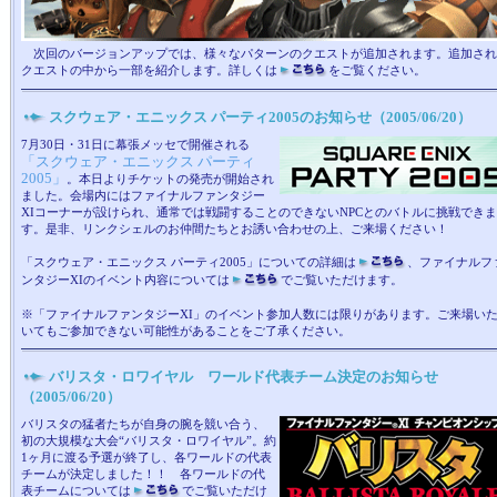
次回のバージョンアップでは、様々なパターンのクエストが追加されます。追加され
クエストの中から一部を紹介します。詳しくは
をご覧ください。
スクウェア・エニックス パーティ2005のお知らせ（2005/06/20）
7月30日・31日に幕張メッセで開催される
「スクウェア・エニックス パーティ
2005」
。本日よりチケットの発売が開始され
ました。会場内にはファイナルファンタジー
XIコーナーが設けられ、通常では戦闘することのできないNPCとのバトルに挑戦できま
す。是非、リンクシェルのお仲間たちとお誘い合わせの上、ご来場ください！
「スクウェア・エニックス パーティ2005」についての詳細は
、ファイナルフ
ンタジーXIのイベント内容については
でご覧いただけます。
※「ファイナルファンタジーXI」のイベント参加人数には限りがあります。ご来場い
いてもご参加できない可能性があることをご了承ください。
バリスタ・ロワイヤル ワールド代表チーム決定のお知らせ
（2005/06/20）
バリスタの猛者たちが自身の腕を競い合う、
初の大規模な大会“バリスタ・ロワイヤル”。約
1ヶ月に渡る予選が終了し、各ワールドの代表
チームが決定しました！！ 各ワールドの代
表チームについては
でご覧いただけ