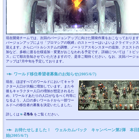
現在開発チームでは、次回のバージョンアップに向けた開発作業をおこなっております
バージョンアップにより「プロマシアの呪縛」のストーリーはいよいよクライマックス
迎えます。さらにバトルシステムの調整、ノートリアスモンスターの追加、クエストの
加など、多岐に渡る仕様追加・変更がおこなわれる予定です。詳細については「トピッ
ス」にて順次告知させていただきますので、是非ご期待ください。なお、次回バージョ
アップは7月中旬を予定しております。
ワールド移住希望者募集のお知らせ(2005/6/7)
現在、ほぼすべてのワールドにおいてキャラ
クター人口が大幅に増加しています。また今
後もキャラクター人口の増加が想定されるた
め、1ワールドあたりの人口がなるべく均等に
なるよう、人口の多いワールドから一部ワー
ルドへの移住者の募集を決定いたしました。
詳しくは
をご覧ください。
お待たせしました！ ウェルカムバック キャンペーン第2弾 本日
始(2005/6/7)