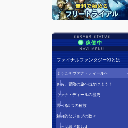
SERVER STATUS
NAVI MENU
ファイナルファンタジーXIとは
ようこそヴァナ・ディールへ
さあ、冒険の旅へ出かけよう！
ヴァナ・ディールの歴史
選べる5つの種族
魅力的なジョブの数々
この世界で暮らす