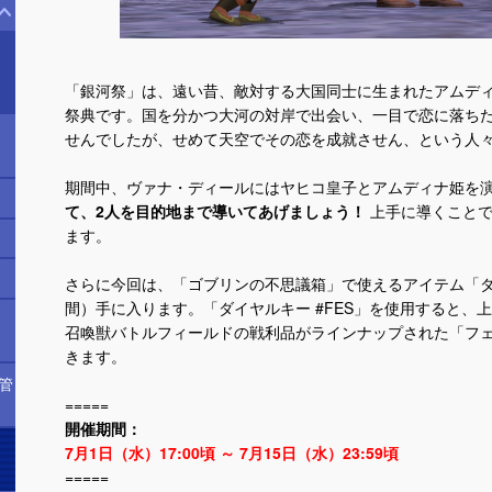
「銀河祭」は、遠い昔、敵対する大国同士に生まれたアムデ
祭典です。国を分かつ大河の対岸で出会い、一目で恋に落ちた
せんでしたが、せめて天空でその恋を成就させん、という人
期間中、ヴァナ・ディールにはヤヒコ皇子とアムディナ姫を演
て、2人を目的地まで導いてあげましょう！
上手に導くことで
ます。
さらに今回は、「ゴブリンの不思議箱」で使えるアイテム「ダイ
間）手に入ります。「ダイヤルキー #FES」を使用すると、
・
召喚獣バトルフィールドの戦利品がラインナップされた「フ
きます。
管
=====
開催期間：
7月1日（水）17:00頃 ～ 7月15日（水）23:59頃
=====