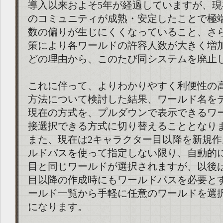
導入以来およそ5年が経過していますが、
のコミュニティが成熟・安定したことで極
数の偏りが生じにくくなっていること、さ
策により各ワールドの許容人数が大きく増
どの理由から、このたび同システムを廃止
これに伴って、よりわかりやすく利便性の
方法について検討した結果、ワールド名を
現在の方式を、プルダウンで表示できるワ
接選択できる方式に切り替えることとなり
また、現在は2キャラクター目以降を新規
ルドパスを使って指定しない限り、自動的
目と同じワールドが選択されますが、以後
目以降の作成時にもワールドパスを必要と
ールド一覧から手軽に任意のワールドを選
になります。