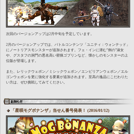
次回のバージョンアップは2月中旬を予定しています。
2月のバージョンアップでは、バトルコンテンツ「ユニティ：ウォンテッド」
にノートリアスモンスターが追加されます。フェ・インに潜む”例の”淑女
や、グスタフの洞門の悪名高い密猟ゴブリンなど、懐かしのモンスターの上
位版が登場します。
また、レリックウェポン／ミシックウェポン／エンピリアンウェポン／エル
ゴンウェポンを更に強化する要素が追加されます。至高の逸品にこだわりた
い方は、ぜひ挑戦してみてください。
「星唄モグボナンザ」当せん番号発表！ (2016/01/12)