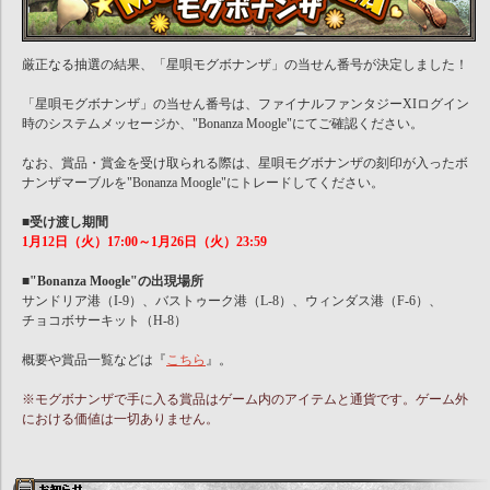
厳正なる抽選の結果、「星唄モグボナンザ」の当せん番号が決定しました！
「星唄モグボナンザ」の当せん番号は、ファイナルファンタジーXIログイン
時のシステムメッセージか、"Bonanza Moogle"にてご確認ください。
なお、賞品・賞金を受け取られる際は、星唄モグボナンザの刻印が入ったボ
ナンザマーブルを"Bonanza Moogle"にトレードしてください。
■受け渡し期間
1月12日（火）17:00～1月26日（火）23:59
■"Bonanza Moogle"の出現場所
サンドリア港（I-9）、バストゥーク港（L-8）、ウィンダス港（F-6）、
チョコボサーキット（H-8）
概要や賞品一覧などは『
こちら
』。
※モグボナンザで手に入る賞品はゲーム内のアイテムと通貨です。ゲーム外
における価値は一切ありません。