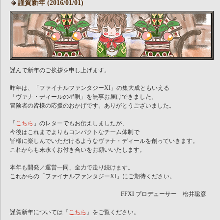
謹賀新年 (2016/01/01)
謹んで新年のご挨拶を申し上げます。
昨年は、「ファイナルファンタジーXI」の集大成ともいえる
「ヴァナ・ディールの星唄」を無事お届けできました。
冒険者の皆様の応援のおかげです。ありがとうございました。
「
こちら
」のレターでもお伝えしましたが、
今後はこれまでよりもコンパクトなチーム体制で
皆様に楽しんでいただけるようなヴァナ・ディールを創っていきます。
これからも末永くお付き合いをお願いいたします。
本年も開発／運営一同、全力で走り続けます。
これからの「ファイナルファンタジーXI」にご期待ください。
FFXI プロデューサー 松井聡彦
謹賀新年については『
こちら
』をご覧ください。