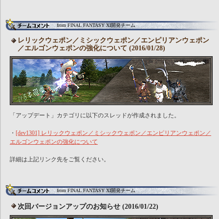
from FINAL FANTASY XI開発チーム
レリックウェポン／ミシックウェポン／エンピリアンウェポン
／エルゴンウェポンの強化について (2016/01/28)
「アップデート」カテゴリに以下のスレッドが作成されました。
・
[dev1301] レリックウェポン／ミシックウェポン／エンピリアンウェポン／
エルゴンウェポンの強化について
詳細は上記リンク先をご覧ください。
from FINAL FANTASY XI開発チーム
次回バージョンアップのお知らせ (2016/01/22)