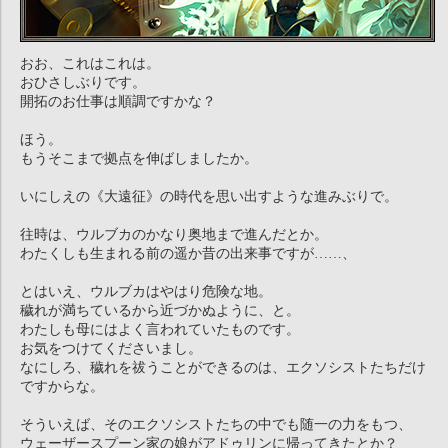
おお、これはこれは。
おひさしぶりです。
開拓のお仕事は順調ですかな？
ほう。
もうそこまで拠点を伸ばしましたか。
いにしえの《大遠征》の時代を思い出すような進みぶりで。
往時は、ウルブカのかなり奥地まで進んだとか。
わたくしも生まれる前の遥か昔の出来事ですが……、
とはいえ、ウルブカはやはり危険な地。
穢れが満ちているから近づかぬように、と。
わたしも母にはよく言われていたものです。
お気をつけてくださいまし。
なにしろ、穢れを祓うことができるのは、エクソシストたちだけ
ですからな。
そういえば、そのエクソシストたちの中でも随一の力をもつ、
ウェーザースプーン家の娘がアドゥリンに帰ってきたとか？