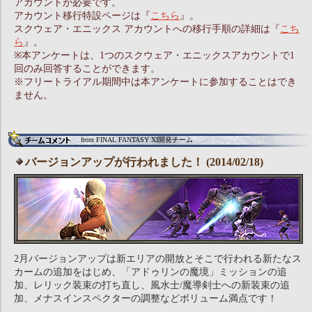
アカウントが必要です。
アカウント移行特設ページは『
こちら
』。
スクウェア・エニックス アカウントへの移行手順の詳細は『
こち
ら
』。
※本アンケートは、1つのスクウェア・エニックスアカウントで1
回のみ回答することができます。
※フリートライアル期間中は本アンケートに参加することはでき
ません。
from FINAL FANTASY XI開発チーム
バージョンアップが行われました！ (2014/02/18)
2月バージョンアップは新エリアの開放とそこで行われる新たなス
カームの追加をはじめ、「アドゥリンの魔境」ミッションの追
加、レリック装束の打ち直し、風水士/魔導剣士への新装束の追
加、メナスインスペクターの調整などボリューム満点です！