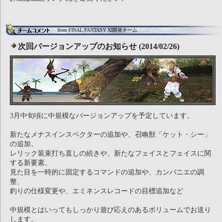
from FINAL FANTASY XI開発チーム
次回バージョンアップのお知らせ (2014/02/26)
3月中旬頃に中規模なバージョンアップを予定しています。
新たなメナスインスペクターの追加や、召喚獣「ケット・シー」
の追加、
レリック装束打ち直しの続きや、新たなフェイスとフェイスに関
する新要素、
見た目を一時的に固定するコマンドの追加や、カンパニエの調
整、
釣りの仕様変更や、エミネンスレコードの目標追加など
中規模とはいってもしっかり遊び応えのあるボリュームでお送り
します。