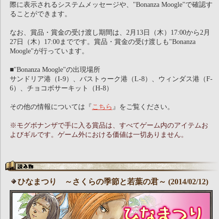
際に表示されるシステムメッセージや、"Bonanza Moogle"で確認す
ることができます。
なお、賞品・賞金の受け渡し期間は、2月13日（木）17:00から2月
27日（木）17:00までです。賞品・賞金の受け渡しも"Bonanza
Moogle"が行っています。
■"Bonanza Moogle"の出現場所
サンドリア港（I-9）、バストゥーク港（L-8）、ウィンダス港（F-
6）、チョコボサーキット（H-8）
その他の情報については『
こちら
』をご覧ください。
※モグボナンザで手に入る賞品は、すべてゲーム内のアイテムお
よびギルです。ゲーム外における価値は一切ありません。
ひなまつり ～さくらの季節と若葉の君～ (2014/02/12)