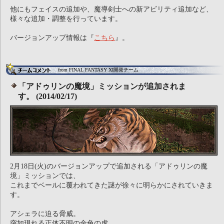
他にもフェイスの追加や、魔導剣士への新アビリティ追加など、
様々な追加・調整を行っています。
バージョンアップ情報は『
こちら
』。
from FINAL FANTASY XI開発チーム
「アドゥリンの魔境」ミッションが追加されま
す。 (2014/02/17)
2月18日(火)のバージョンアップで追加される「アドゥリンの魔
境」ミッションでは、
これまでベールに覆われてきた謎が徐々に明らかにされていきま
す。
アシェラに迫る脅威。
突如現れる正体不明の金色の虎。