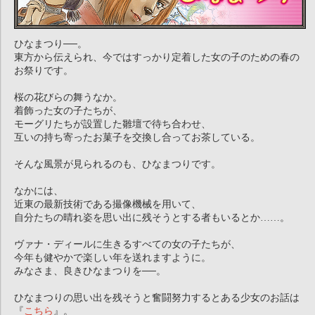
ひなまつり──。
東方から伝えられ、今ではすっかり定着した女の子のための春の
お祭りです。
桜の花びらの舞うなか。
着飾った女の子たちが、
モーグリたちが設置した雛壇で待ち合わせ、
互いの持ち寄ったお菓子を交換し合ってお茶している。
そんな風景が見られるのも、ひなまつりです。
なかには、
近東の最新技術である撮像機械を用いて、
自分たちの晴れ姿を思い出に残そうとする者もいるとか……。
ヴァナ・ディールに生きるすべての女の子たちが、
今年も健やかで楽しい年を送れますように。
みなさま、良きひなまつりを──。
ひなまつりの思い出を残そうと奮闘努力するとある少女のお話は
『
こちら
』。