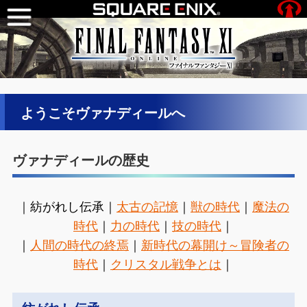
ようこそヴァナディールへ
ヴァナディールの歴史
｜紡がれし伝承｜
太古の記憶
｜
獣の時代
｜
魔法の
時代
｜
力の時代
｜
技の時代
｜
｜
人間の時代の終焉
｜
新時代の幕開け～冒険者の
時代
｜
クリスタル戦争とは
｜