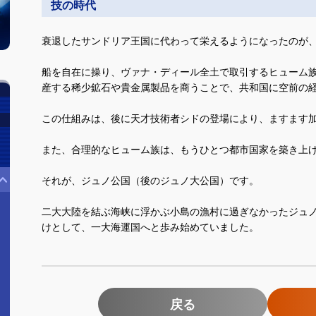
技の時代
衰退したサンドリア王国に代わって栄えるようになったのが
船を自在に操り、ヴァナ・ディール全土で取引するヒューム
産する稀少鉱石や貴金属製品を商うことで、共和国に空前の
この仕組みは、後に天才技術者シドの登場により、ますます
また、合理的なヒューム族は、もうひとつ都市国家を築き上
それが、ジュノ公国（後のジュノ大公国）です。
二大大陸を結ぶ海峡に浮かぶ小島の漁村に過ぎなかったジュ
けとして、一大海運国へと歩み始めていました。
戻る