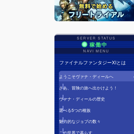
SERVER STATUS
NAVI MENU
ファイナルファンタジーXIとは
ようこそヴァナ・ディールへ
さあ、冒険の旅へ出かけよう！
ヴァナ・ディールの歴史
選べる5つの種族
魅力的なジョブの数々
この世界で暮らす