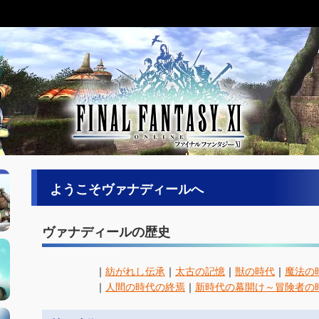
ようこそヴァナディールへ
ヴァナディールの歴史
｜
紡がれし伝承
｜
太古の記憶
｜
獣の時代
｜
魔法の
｜
人間の時代の終焉
｜
新時代の幕開け～冒険者の