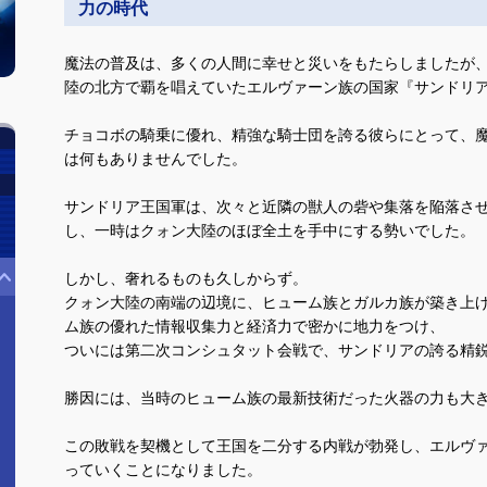
力の時代
魔法の普及は、多くの人間に幸せと災いをもたらしましたが
陸の北方で覇を唱えていたエルヴァーン族の国家『サンドリ
チョコボの騎乗に優れ、精強な騎士団を誇る彼らにとって、
は何もありませんでした。
サンドリア王国軍は、次々と近隣の獣人の砦や集落を陥落さ
し、一時はクォン大陸のほぼ全土を手中にする勢いでした。
しかし、奢れるものも久しからず。
クォン大陸の南端の辺境に、ヒューム族とガルカ族が築き上
ム族の優れた情報収集力と経済力で密かに地力をつけ、
ついには第二次コンシュタット会戦で、サンドリアの誇る精
勝因には、当時のヒューム族の最新技術だった火器の力も大
この敗戦を契機として王国を二分する内戦が勃発し、エルヴ
っていくことになりました。