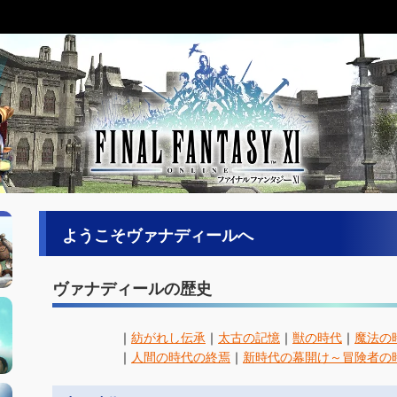
ようこそヴァナディールへ
ヴァナディールの歴史
｜
紡がれし伝承
｜
太古の記憶
｜
獣の時代
｜
魔法の
｜
人間の時代の終焉
｜
新時代の幕開け～冒険者の