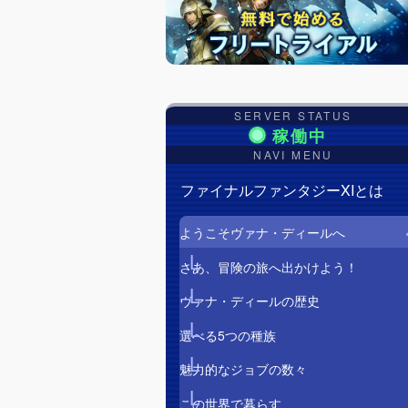
SERVER STATUS
NAVI MENU
ファイナルファンタジーXIとは
ようこそヴァナ・ディールへ
さあ、冒険の旅へ出かけよう！
ヴァナ・ディールの歴史
選べる5つの種族
魅力的なジョブの数々
この世界で暮らす