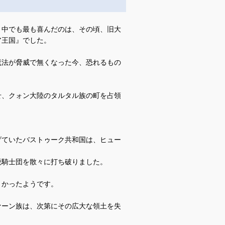
、中でも最も喜んだのは、その頃、旧大
ア王国』でした。
魔法が脅威で無くなった今、恐れるもの
せ、クォン大陸のタルタル族の町を占領
げていたバストゥーク共和国は、ヒュー
鋭騎士団を散々に打ち破りました。
きかったようです。
ァーン族は、次第にその広大な領土を失